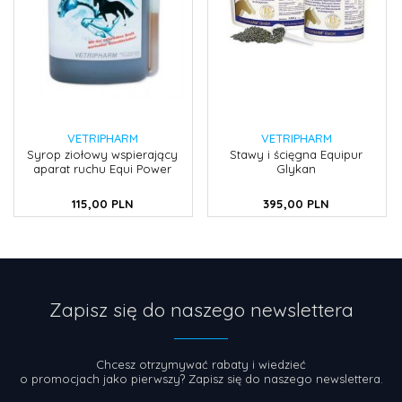
VETRIPHARM
VETRIPHARM
Syrop ziołowy wspierający
Stawy i ścięgna Equipur
aparat ruchu Equi Power
Glykan
115,
00
PLN
395,
00
PLN
Zapisz się do naszego newslettera
Chcesz otrzymywać rabaty i wiedzieć
o promocjach jako pierwszy? Zapisz się do naszego newslettera.