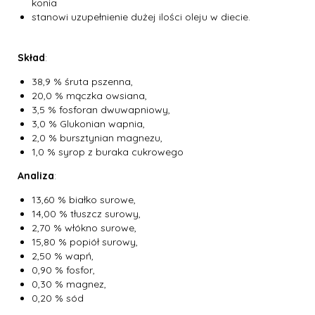
konia
stanowi uzupełnienie dużej ilości oleju w diecie.
Skład
:
38,9 % śruta pszenna,
20,0 % mączka owsiana,
3,5 % fosforan dwuwapniowy,
3,0 % Glukonian wapnia,
2,0 % bursztynian magnezu,
1,0 % syrop z buraka cukrowego
Analiza
:
13,60 % białko surowe,
14,00 % tłuszcz surowy,
2,70 % włókno surowe,
15,80 % popiół surowy,
2,50 % wapń,
0,90 % fosfor,
0,30 % magnez,
0,20 % sód