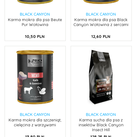
BLACK CANYON
BLACK CANYON
Karma mokra dla psa Beute
Karma mokra dla psa Black
Pur Wołowina
Canyon Wołowina z sercami
10,
50
PLN
12,
60
PLN
BLACK CANYON
BLACK CANYON
Karma mokra dla szczeniąt,
Karma sucha dla psa z
cielęcina z warzywami
insektów Black Canyon
Insect Hill
13,
80
PLN
128,
25
PLN