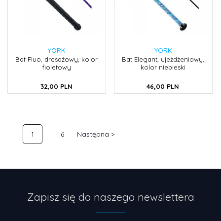
YORK
YORK
Bat Fluo, dresażowy, kolor
Bat Elegant, ujeżdżeniowy,
fioletowy
kolor niebieski
32,
00
PLN
46,
00
PLN
1
6
Następna >
Zapisz się do naszego newslettera