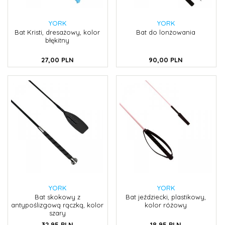
YORK
YORK
Bat Kristi, dresażowy, kolor
Bat do lonżowania
błękitny
27,
00
PLN
90,
00
PLN
YORK
YORK
Bat skokowy z
Bat jeździecki, plastikowy,
antypoślizgową rączką, kolor
kolor różowy
szary
32,
95
PLN
18,
95
PLN