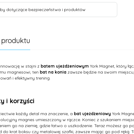
by dotyczące bezpieczeństwa i produktów
 produktu
innowację w stajni z
batem ujeżdżeniowym
York Magnet, który łą
emu magnesowi, ten
bat na konia
zawsze będzie na swoim miejscu
owań i efektywny trening.
y i korzyści
iectwie każdy detal ma znaczenie, a
bat ujeżdżeniowy
York Magne
wolucyjny magnes umieszczony w rączce. Koniec z szukaniem miejs
niem go na ziemię, gdzie łatwo o uszkodzenie. Teraz możesz go p
d do krat boksu czy metalowej szafki, zawsze mając go pod ręką. T