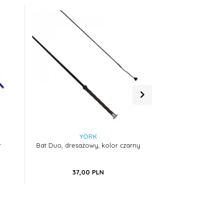
YORK
YO
r
Bat Duo, dresażowy, kolor czarny
Bat Classic, dresa
37,
00
PLN
32,
00