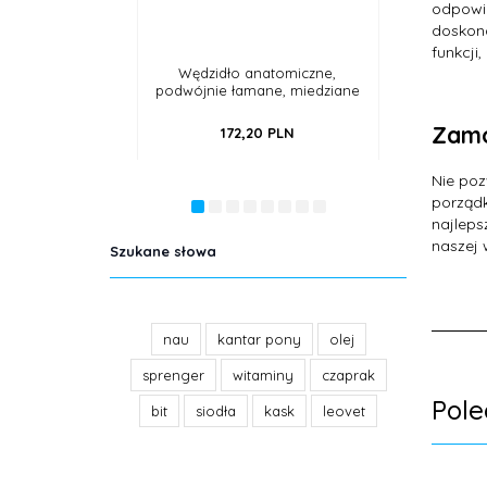
odpowie
doskona
funkcji
Wędzidło anatomiczne,
Czaprak Enzo, ujeżdżeniowy
podwójnie łamane, miedziane
Zamó
172,
20
PLN
225,
09
PLN
Nie poz
porządk
najleps
naszej 
Szukane słowa
nau
kantar pony
olej
sprenger
witaminy
czaprak
Pol
bit
siodła
kask
leovet