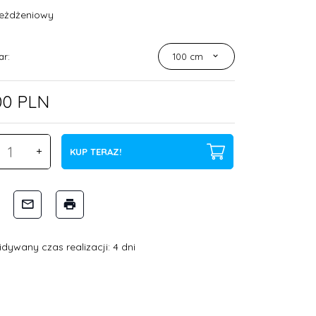
jeżdżeniowy
ar:
100 cm
00
PLN
KUP TERAZ!
dywany czas realizacji: 4 dni