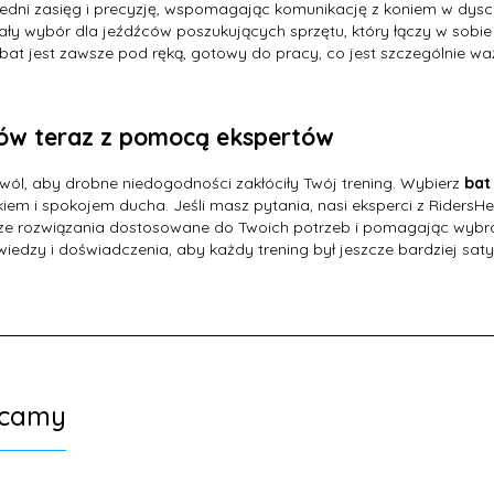
dni zasięg i precyzję, wspomagając komunikację z koniem w dysc
ły wybór dla jeźdźców poszukujących sprzętu, który łączy w sobie e
, bat jest zawsze pod ręką, gotowy do pracy, co jest szczególnie wa
Wędzidło smakowe,
Wędzidło dla konia, proste,
podwójnie łamane
smakowe
w teraz z pomocą ekspertów
166,
05
PLN
104,
55
PLN
wól, aby drobne niedogodności zakłóciły Twój trening. Wybierz
bat
iem i spokojem ducha. Jeśli masz pytania, nasi eksperci z RidersH
ze rozwiązania dostosowane do Twoich potrzeb i pomagając wybra
wiedzy i doświadczenia, aby każdy trening był jeszcze bardziej sat
ecamy