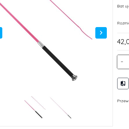
Bat u
Rozmi
42,
Przewi