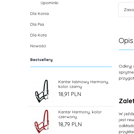
Upominki
Zaso
Dla Konia
Dla Psa
Dla Kota
Opis
Nowości
Bestsellery
Odkryj 
sprytn
przygot
Kantar taśmowy Harmony,
kolor czarny
18,
91
PLN
Zalet
Kantar Harmony, kolor
W jeźdz
czerwony
jest re
18,
79
PLN
odkłada
przykła