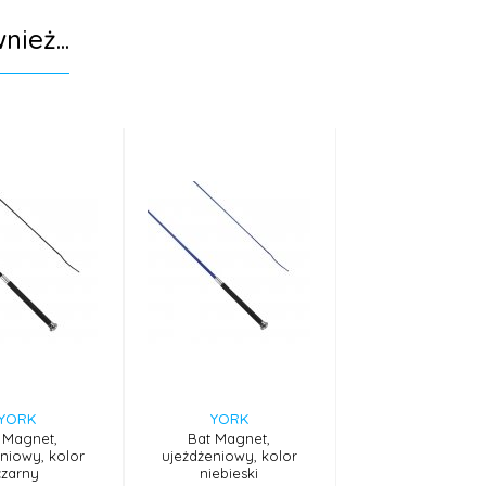
nież...
YORK
YORK
 Magnet,
Bat Magnet,
niowy, kolor
ujeżdżeniowy, kolor
czarny
niebieski