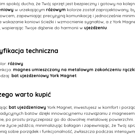
im spokój ducha, że Twój sprzęt jest bezpieczny i gotowy na kolejn
eniowy
w urzekającym
różowym
kolorze został zaprojektowany, by
owcem, zapewniając precyzyjną komunikację i jednocześnie minima
e wskazanie koniowi ścieżki i wzmocnienie sygnałów, a z York Magn
, wspierając Twoje dążenie do harmonii w
ujeżdżeniu
.
yfikacja techniczna
lor:
różowy
nkcja:
magnes umieszczony na metalowym zakończeniu rączk
dzaj:
bat ujeżdżeniowy York Magnet
zego warto kupić
ając
bat ujeżdżeniowy
York Magnet, inwestujesz w komfort i porząd
tradycyjnych batów dzięki innowacyjnemu rozwiązaniu z magnesem.
ie, po prostu przyczepiasz go do dowolnej metalowej powierzchni. To
ne życie jeźdźca, minimalizując bałagan i zapewniając, że Twój sprz
enią sobie porządek i funkcjonalność, zwłaszcza podczas intensyw