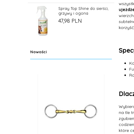
wszystk
Spray Top Shine do sierści,
ujeżdż
grzywy i ogona
wierzch
47,
98
PLN
subteln
korzyść
Spec
Nowości
Ko
Fu
Ro
Dlac
Wybier
na tle 
zgubien
codzien
które c