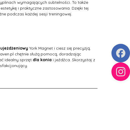
yplinach wymagających subtelności. To także
stetykę i praktyczne zastosowania. Dzięki tej
żne podczas każdej sesji treningowej.
Czaprak Vito, ujeżdżeniowy
Wędzidło gumowe oliwkowe,
pojedynczo łamane
99,
63
PLN
135,
30
PLN
 ujeżdżeniowy
York Magnet i ciesz się precyzją,
eaven.pl chętnie służą pomocą, doradzając
ć idealny sprzęt
dla konia
i jeźdźca. Skorzystaj z
ysfakcjonujący.