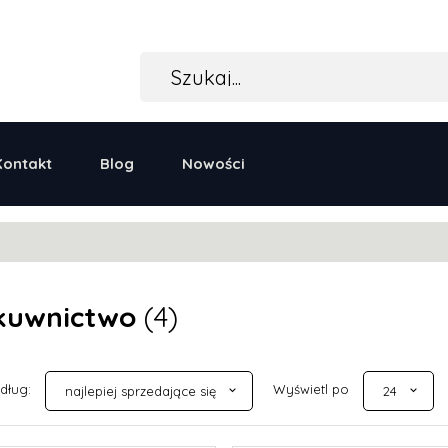
Kontakt
Blog
Nowości
kuwnictwo
(4)
sort
pop
edług:
Wyświetl po
najlepiej sprzedające się
24