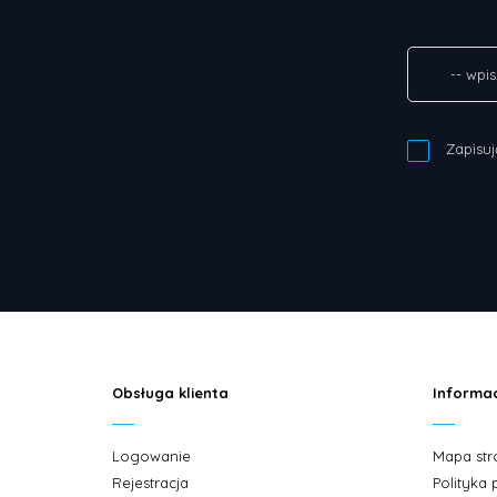
Zapisuj
Obsługa klienta
Informa
Logowanie
Mapa str
Rejestracja
Polityka