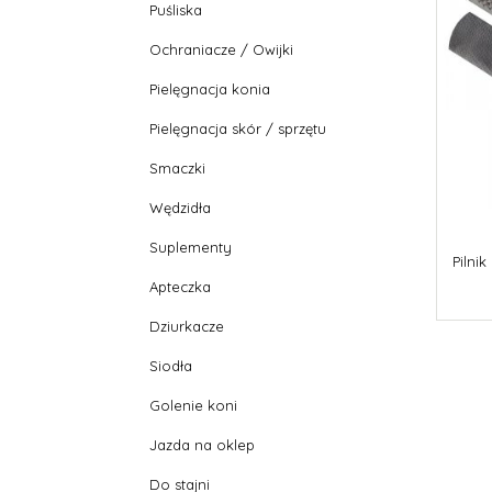
Puśliska
Ochraniacze / Owijki
Pielęgnacja konia
Pielęgnacja skór / sprzętu
Smaczki
Wędzidła
Suplementy
Pilni
Apteczka
Dziurkacze
Siodła
Golenie koni
Jazda na oklep
Do stajni