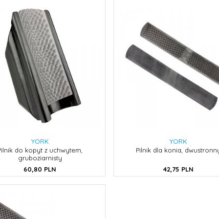
YORK
YORK
Pilnik do kopyt z uchwytem,
Pilnik dla konia, dwustronn
gruboziarnisty
60,
80
PLN
42,
75
PLN