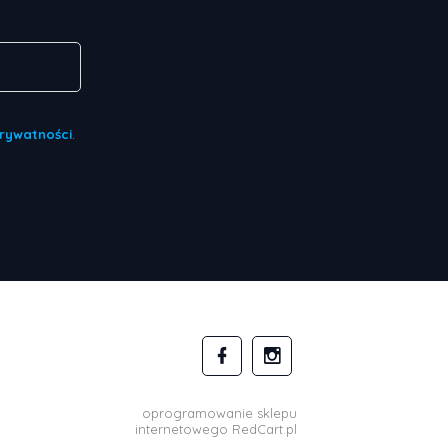
Prywatności
.
oprogramowanie sklepu
internetowego
RedCart.pl