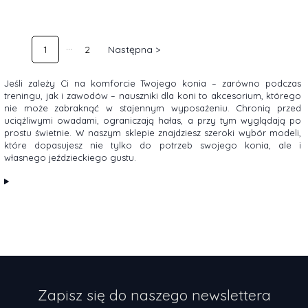
1
2
Następna >
Jeśli zależy Ci na komforcie Twojego konia – zarówno podczas
treningu, jak i zawodów – nauszniki dla koni to akcesorium, którego
nie może zabraknąć w stajennym wyposażeniu. Chronią przed
uciążliwymi owadami, ograniczają hałas, a przy tym wyglądają po
prostu świetnie. W naszym sklepie znajdziesz szeroki wybór modeli,
które dopasujesz nie tylko do potrzeb swojego konia, ale i
własnego jeździeckiego gustu.
Zapisz się do naszego newslettera