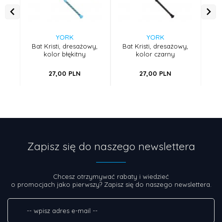
YORK
YORK
Bat Kristi, dresażowy,
Bat Kristi, dresażowy,
kolor błękitny
kolor czarny
uj
27,
00
PLN
27,
00
PLN
Zapisz się do naszego newslettera
Chcesz otrzymywać rabaty i wiedzieć
o promocjach jako pierwszy? Zapisz się do naszego newslettera.