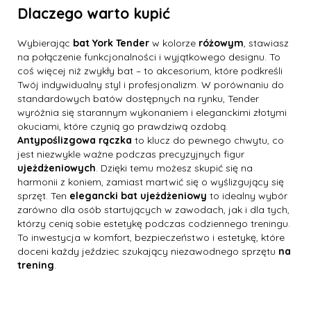
Dlaczego warto kupić
Wybierając
bat York Tender
w kolorze
różowym
, stawiasz
na połączenie funkcjonalności i wyjątkowego designu. To
coś więcej niż zwykły bat – to akcesorium, które podkreśli
Twój indywidualny styl i profesjonalizm. W porównaniu do
standardowych batów dostępnych na rynku, Tender
wyróżnia się starannym wykonaniem i eleganckimi złotymi
okuciami, które czynią go prawdziwą ozdobą.
Antypoślizgowa rączka
to klucz do pewnego chwytu, co
jest niezwykle ważne podczas precyzyjnych figur
ujeżdżeniowych
. Dzięki temu możesz skupić się na
harmonii z koniem, zamiast martwić się o wyślizgujący się
sprzęt. Ten
elegancki bat ujeżdżeniowy
to idealny wybór
zarówno dla osób startujących w zawodach, jak i dla tych,
którzy cenią sobie estetykę podczas codziennego treningu.
To inwestycja w komfort, bezpieczeństwo i estetykę, które
doceni każdy jeździec szukający niezawodnego sprzętu
na
trening
.