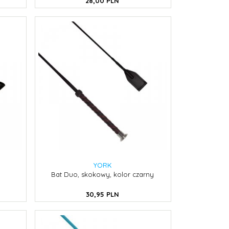
28,
00
PLN
YORK
Bat Duo, skokowy, kolor czarny
30,
95
PLN