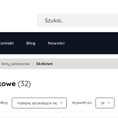
Kontakt
Blog
Nowości
Baty jeździeckie
Skokowe
kowe
(32)
sort
pop
edług:
Wyświetl po
najlepiej sprzedające się
24