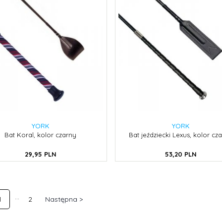
YORK
YORK
Bat Koral, kolor czarny
Bat jeździecki Lexus, kolor cz
29,
95
PLN
53,
20
PLN
1
2
Następna >