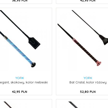
36,
95
PLN
42,
95
PLN
YORK
YORK
legant, skokowy, kolor niebieski
Bat Cristal, kolor różowy
42,
95
PLN
52,
80
PLN