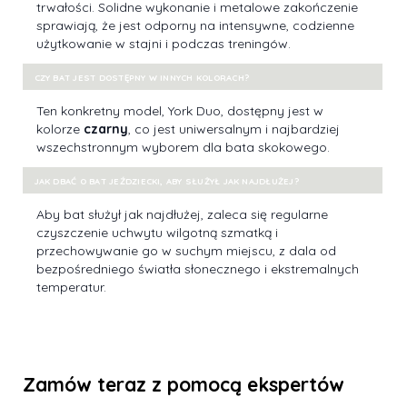
trwałości. Solidne wykonanie i metalowe zakończenie
sprawiają, że jest odporny na intensywne, codzienne
użytkowanie w stajni i podczas treningów.
CZY BAT JEST DOSTĘPNY W INNYCH KOLORACH?
Ten konkretny model, York Duo, dostępny jest w
kolorze
czarny
, co jest uniwersalnym i najbardziej
wszechstronnym wyborem dla bata skokowego.
JAK DBAĆ O
BAT JEŹDZIECKI
, ABY SŁUŻYŁ JAK NAJDŁUŻEJ?
Aby bat służył jak najdłużej, zaleca się regularne
czyszczenie uchwytu wilgotną szmatką i
przechowywanie go w suchym miejscu, z dala od
bezpośredniego światła słonecznego i ekstremalnych
temperatur.
Zamów teraz z pomocą ekspertów