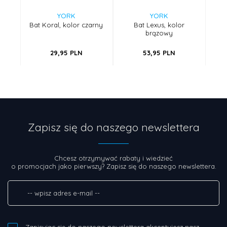
YORK
YORK
Bat Koral, kolor czarny
Bat Lexus, kolor
B
brązowy
29,
95
PLN
53,
95
PLN
Zapisz się do naszego newslettera
Chcesz otrzymywać rabaty i wiedzieć
o promocjach jako pierwszy? Zapisz się do naszego newslettera.