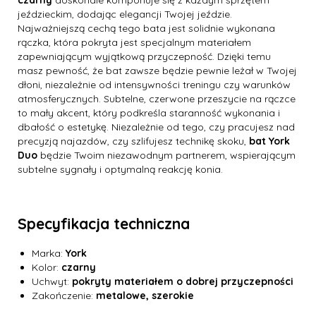
czarny
doskonale komponuje się z każdym sprzętem
jeździeckim, dodając elegancji Twojej jeździe.
Najważniejszą cechą tego bata jest solidnie wykonana
rączka, która pokryta jest specjalnym materiałem
zapewniającym wyjątkową przyczepność. Dzięki temu
masz pewność, że bat zawsze będzie pewnie leżał w Twojej
dłoni, niezależnie od intensywności treningu czy warunków
atmosferycznych. Subtelne, czerwone przeszycie na rączce
to mały akcent, który podkreśla staranność wykonania i
dbałość o estetykę. Niezależnie od tego, czy pracujesz nad
precyzją najazdów, czy szlifujesz technikę skoku,
bat York
Duo
będzie Twoim niezawodnym partnerem, wspierającym
subtelne sygnały i optymalną reakcję konia.
Specyfikacja techniczna
Marka:
York
Kolor:
czarny
Uchwyt:
pokryty materiałem o dobrej przyczepności
Zakończenie:
metalowe, szerokie