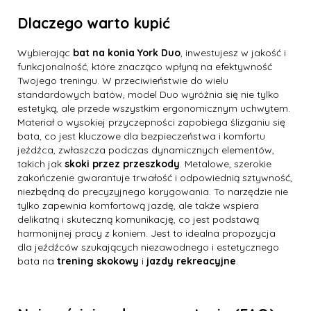
Dlaczego warto kupić
Wybierając
bat na konia York Duo
, inwestujesz w jakość i
funkcjonalność, które znacząco wpłyną na efektywność
Twojego treningu. W przeciwieństwie do wielu
standardowych batów, model Duo wyróżnia się nie tylko
estetyką, ale przede wszystkim ergonomicznym uchwytem.
Materiał o wysokiej przyczepności zapobiega ślizganiu się
bata, co jest kluczowe dla bezpieczeństwa i komfortu
jeźdźca, zwłaszcza podczas dynamicznych elementów,
takich jak
skoki przez przeszkody
. Metalowe, szerokie
zakończenie gwarantuje trwałość i odpowiednią sztywność,
niezbędną do precyzyjnego korygowania. To narzędzie nie
tylko zapewnia komfortową jazdę, ale także wspiera
delikatną i skuteczną komunikację, co jest podstawą
harmonijnej pracy z koniem. Jest to idealna propozycja
dla jeźdźców szukających niezawodnego i estetycznego
bata na
trening skokowy
i
jazdy rekreacyjne
.