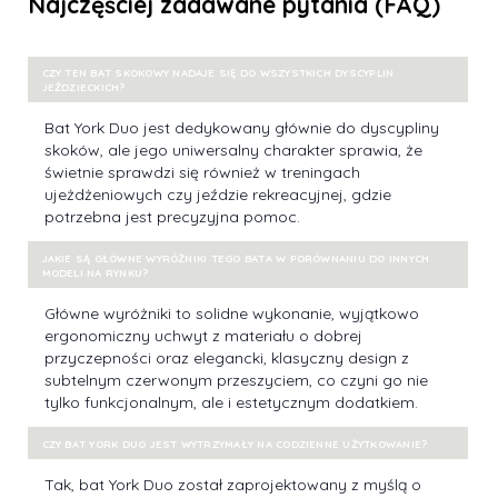
Najczęściej zadawane pytania (FAQ)
CZY TEN
BAT SKOKOWY
NADAJE SIĘ DO WSZYSTKICH DYSCYPLIN
JEŹDZIECKICH?
Bat York Duo jest dedykowany głównie do dyscypliny
skoków, ale jego uniwersalny charakter sprawia, że
świetnie sprawdzi się również w treningach
ujeżdżeniowych czy jeździe rekreacyjnej, gdzie
potrzebna jest precyzyjna pomoc.
JAKIE SĄ GŁÓWNE WYRÓŻNIKI TEGO BATA W PORÓWNANIU DO INNYCH
MODELI NA RYNKU?
Główne wyróżniki to solidne wykonanie, wyjątkowo
ergonomiczny uchwyt z materiału o dobrej
przyczepności oraz elegancki, klasyczny design z
subtelnym czerwonym przeszyciem, co czyni go nie
tylko funkcjonalnym, ale i estetycznym dodatkiem.
CZY
BAT YORK DUO
JEST WYTRZYMAŁY NA CODZIENNE UŻYTKOWANIE?
Tak, bat York Duo został zaprojektowany z myślą o