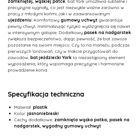
zamkniętej, wąskiej patce
, bat York umożliwia subtelne i
precyzyjne sygnały, co jest niezwykle ważne zarówno w
pracy z młodymi końmi, jak i w zaawansowanym
ujeżdżeniu
. Komfortowy
gumowy uchwyt
gwarantuje
pewny chwyt, minimalizując ryzyko wyślizgnięcia się nawet
w intensywnym galopie. Dodatkowy
pasek na nadgarstek
zwiększa bezpieczeństwo, dając pewność, że bat zawsze
pozostanie na swoim miejscu. Czy to na maneżu, podczas
pierwszych lonżowań, czy w trakcie przygotowań do
zawodów,
bat jeździecki York
to niezastąpiony element
wyposażenia, który wspomaga precyzyjne i harmonijne
prowadzenie konia.
Specyfikacja techniczna
Materiał:
plastik
Kolor:
jasnoniebieski
Cechy dodatkowe:
zamknięta wąska patka, pasek na
nadgarstek, wygodny gumowy uchwyt