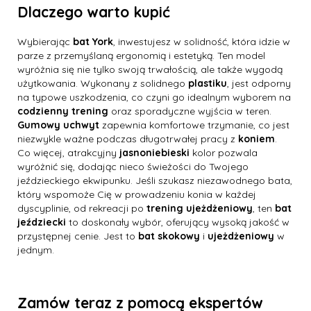
Dlaczego warto kupić
Wybierając
bat York
, inwestujesz w solidność, która idzie w
parze z przemyślaną ergonomią i estetyką. Ten model
wyróżnia się nie tylko swoją trwałością, ale także wygodą
użytkowania. Wykonany z solidnego
plastiku
, jest odporny
na typowe uszkodzenia, co czyni go idealnym wyborem na
codzienny trening
oraz sporadyczne wyjścia w teren.
Gumowy uchwyt
zapewnia komfortowe trzymanie, co jest
niezwykle ważne podczas długotrwałej pracy z
koniem
.
Co więcej, atrakcyjny
jasnoniebieski
kolor pozwala
wyróżnić się, dodając nieco świeżości do Twojego
jeździeckiego ekwipunku. Jeśli szukasz niezawodnego bata,
który wspomoże Cię w prowadzeniu konia w każdej
dyscyplinie, od rekreacji po
trening ujeżdżeniowy
, ten
bat
jeździecki
to doskonały wybór, oferujący wysoką jakość w
przystępnej cenie. Jest to
bat skokowy
i
ujeżdżeniowy
w
jednym.
Zamów teraz z pomocą ekspertów