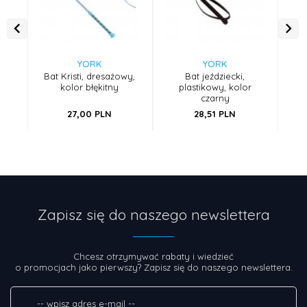
YORK
YORK
Bat Kristi, dresażowy,
Bat jeździecki,
kolor błękitny
plastikowy, kolor
czarny
27,
00
PLN
28,
51
PLN
Zapisz się do naszego newslettera
Chcesz otrzymywać rabaty i wiedzieć
o promocjach jako pierwszy? Zapisz się do naszego newslettera.