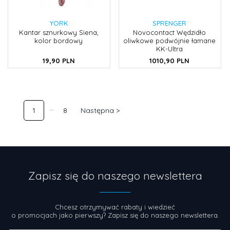
YORK
SPRENGER
Kantar sznurkowy Siena,
Novocontact Wędzidło
kolor bordowy
oliwkowe podwójnie łamane
KK-Ultra
19,
90
PLN
1010,
90
PLN
1
8
Następna >
Zapisz się do naszego newslettera
Chcesz otrzymywać rabaty i wiedzieć
o promocjach jako pierwszy? Zapisz się do naszego newslettera.