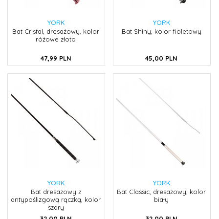
YORK
YORK
Bat Cristal, dresażowy, kolor
Bat Shiny, kolor fioletowy
różowe złoto
47,
99
PLN
45,
00
PLN
YORK
YORK
Bat dresażowy z
Bat Classic, dresażowy, kolor
antypoślizgową rączką, kolor
biały
szary
32,
00
PLN
32,
00
PLN