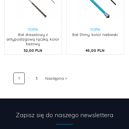
YORK
YORK
Bat dresażowy z
Bat Shiny, kolor niebieski
antypoślizgową rączką, kolor
beżowy
32,
00
PLN
45,
00
PLN
1
3
Następna >
Zapisz się do naszego newslettera