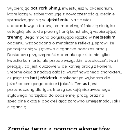
Wybierając
bat York Shiny
, inwestujesz w akcesorium,
które łączy w sobie tradycję z nowoczesnością, idealnie
sprawdzające się w
ujeżdżeniu
. Na tle wielu
standardowych batów, ten model wyróżnia się nie tylko
estetyką, ale także przemyślaną konstrukcją wspierającą
trening
. Jego mocno połyskująca rączka w
niebieskim
odcieniu, wzbogacona o metaliczne refleksy, sprawi, że
poczujesz się wyjątkowo elegancko podczas pracy.
Doskonała przyczepność materiału rączki to nie tylko
kwestia komfortu, ale przede wszystkim bezpieczeństwa i
precyzji, co jest kluczowe w delikatnej pracy z koniem.
Srebrne okucia nadają całości wyrafinowanego charakteru,
czyniąc ten
bat jeździecki
doskonałym wyborem dla
jeźdźca ceniącego detale i jakość. Ten
bat
jest
przeznaczony dla tych, którzy szukają niezawodnego i
stylowego narzędzia do codziennej pracy oraz na
specjalne okazje, podkreślając zarówno umiejętności, jak i
elegancję.
Zamów teraz z pomocą ekspertów