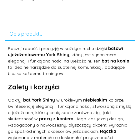
Opis produktu
Poczuj radość i precyzję w każdym ruchu dzięki
batowi
ujeżdżeniowemu York Shiny
, który jest synonimem
elegancji i funkcjonalności na ujeżdżalni. Ten
bat na konia
to idealne narzędzie do subtelnej komunikacji, dodające
blasku każdemu treningowi.
Zalety i korzyści
Odkryj
bat York Shiny
w urokliwym
niebieskim
kolorze,
kwintesencję elegancji i funkcjonalności, stworzoną z myślą
o jeźdźcach, którzy cenią sobie zarówno styl, jak i
skuteczność w
pracy z koniem
. Jego klasyczny design,
wzbogacony o nowoczesny, błyszczący akcent, wyróżnia
go spośród innych akcesoriów jeździeckich.
Rączka
wykonana z materiału o doskonałej przyczepności