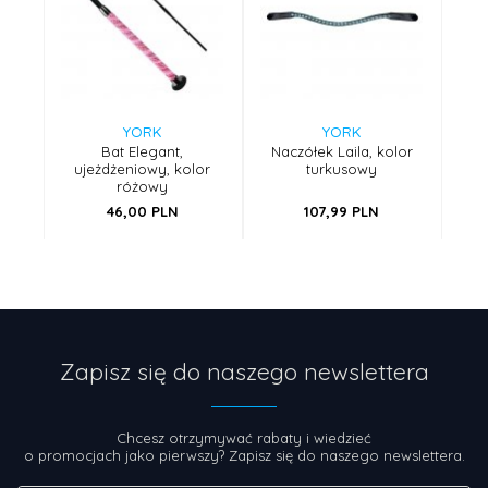
YORK
YORK
Bat Elegant,
Naczółek Laila, kolor
ujeżdżeniowy, kolor
turkusowy
różowy
46,
00
PLN
107,
99
PLN
Zapisz się do naszego newslettera
Chcesz otrzymywać rabaty i wiedzieć
o promocjach jako pierwszy? Zapisz się do naszego newslettera.