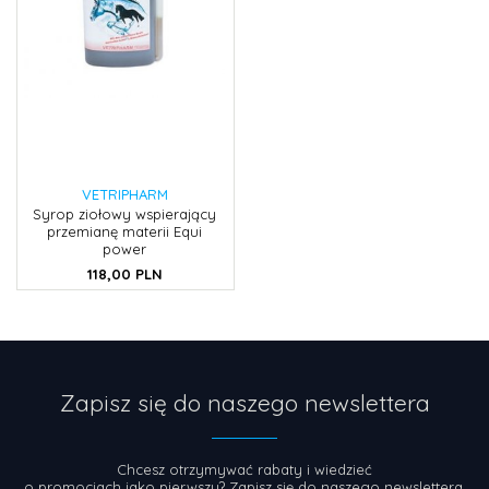
VETRIPHARM
Syrop ziołowy wspierający
przemianę materii Equi
power
118,
00
PLN
Zapisz się do naszego newslettera
Chcesz otrzymywać rabaty i wiedzieć
o promocjach jako pierwszy? Zapisz się do naszego newslettera.