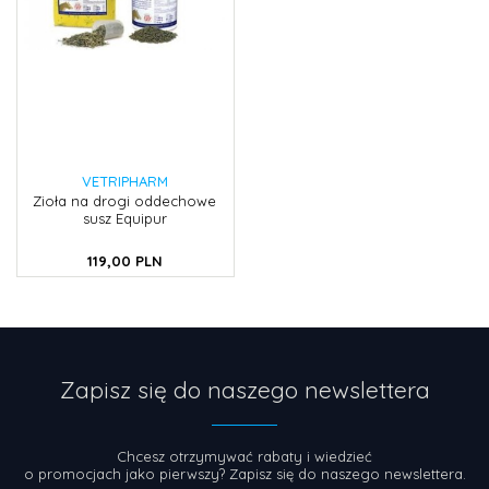
VETRIPHARM
Zioła na drogi oddechowe
susz Equipur
119,
00
PLN
Zapisz się do naszego newslettera
Chcesz otrzymywać rabaty i wiedzieć
o promocjach jako pierwszy? Zapisz się do naszego newslettera.