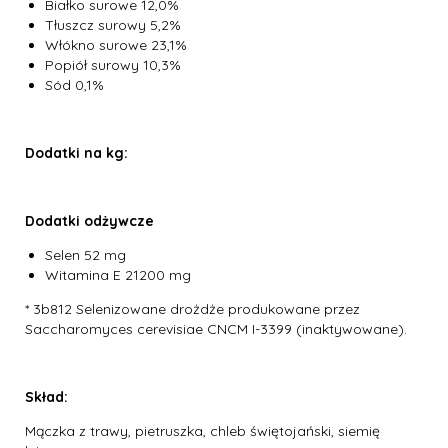
Białko surowe 12,0%
Tłuszcz surowy 5,2%
Włókno surowe 23,1%
Popiół surowy 10,3%
Sód 0,1%
Dodatki na kg:
Dodatki odżywcze
Selen 52 mg
Witamina E 21200 mg
* 3b812 Selenizowane drożdże produkowane przez
Saccharomyces cerevisiae CNCM I-3399 (inaktywowane).
Skład:
Mączka z trawy, pietruszka, chleb świętojański, siemię