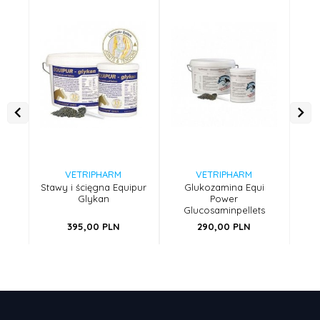
VETRIPHARM
VETRIPHARM
Stawy i ścięgna Equipur
Glukozamina Equi
Im
Glykan
Power
Glucosaminpellets
395,
00
PLN
290,
00
PLN