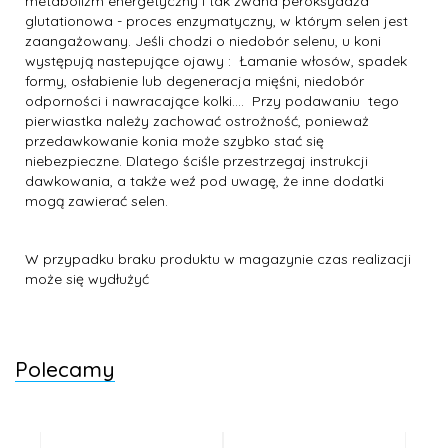
metabolizm energetyczny i tak zwana peroksydaza
glutationowa - proces enzymatyczny, w którym selen jest
zaangażowany. Jeśli chodzi o niedobór selenu, u koni
występują nastepujące ojawy : Łamanie włosów, spadek
formy, osłabienie lub degeneracja mięśni, niedobór
odporności i nawracające kolki.... Przy podawaniu tego
pierwiastka należy zachować ostrożność, ponieważ
przedawkowanie konia może szybko stać się
niebezpieczne. Dlatego ściśle przestrzegaj instrukcji
dawkowania, a także weź pod uwagę, że inne dodatki
mogą zawierać selen.
W przypadku braku produktu w magazynie czas realizacji
może się wydłużyć
Polecamy