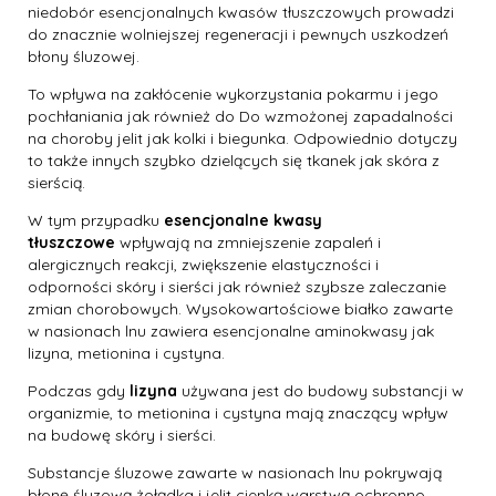
niedobór esencjonalnych kwasów tłuszczowych prowadzi
do znacznie wolniejszej regeneracji i pewnych uszkodzeń
błony śluzowej.
To wpływa na zakłócenie wykorzystania pokarmu i jego
pochłaniania jak również do Do wzmożonej zapadalności
na choroby jelit jak kolki i biegunka. Odpowiednio dotyczy
to także innych szybko dzielących się tkanek jak skóra z
sierścią.
W tym przypadku
esencjonalne kwasy
tłuszczowe
wpływają na zmniejszenie zapaleń i
alergicznych reakcji, zwiększenie elastyczności i
odporności skóry i sierści jak również szybsze zaleczanie
zmian chorobowych. Wysokowartościowe białko zawarte
w nasionach lnu zawiera esencjonalne aminokwasy jak
lizyna, metionina i cystyna.
Podczas gdy
lizyna
używana jest do budowy substancji w
organizmie, to metionina i cystyna mają znaczący wpływ
na budowę skóry i sierści.
Substancje śluzowe zawarte w nasionach lnu pokrywają
błonę śluzową żołądka i jelit cienką warstwą ochronno –