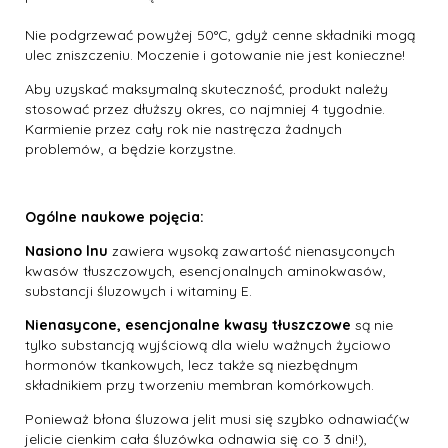
Nie podgrzewać powyżej 50°C, gdyż cenne składniki mogą
ulec zniszczeniu. Moczenie i gotowanie nie jest konieczne!
Aby uzyskać maksymalną skuteczność, produkt należy
stosować przez dłuższy okres, co najmniej 4 tygodnie.
Karmienie przez cały rok nie nastręcza żadnych
problemów, a będzie korzystne.
Ogólne naukowe pojęcia:
Nasiono lnu
zawiera wysoką zawartość nienasyconych
kwasów tłuszczowych, esencjonalnych aminokwasów,
substancji śluzowych i witaminy E.
Nienasycone, esencjonalne kwasy tłuszczowe
są nie
tylko substancją wyjściową dla wielu ważnych życiowo
hormonów tkankowych, lecz także są niezbędnym
składnikiem przy tworzeniu membran komórkowych.
Ponieważ błona śluzowa jelit musi się szybko odnawiać(w
jelicie cienkim cała śluzówka odnawia się co 3 dni!),