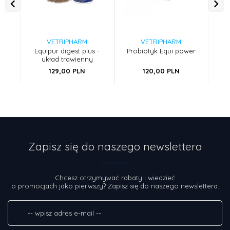
VETRIPHARM
VETRIPHARM
Equipur digest plus -
Probiotyk Equi power
Equ
układ trawienny
129,
00
PLN
120,
00
PLN
Zapisz się do naszego newslettera
Chcesz otrzymywać rabaty i wiedzieć
o promocjach jako pierwszy? Zapisz się do naszego newslettera.