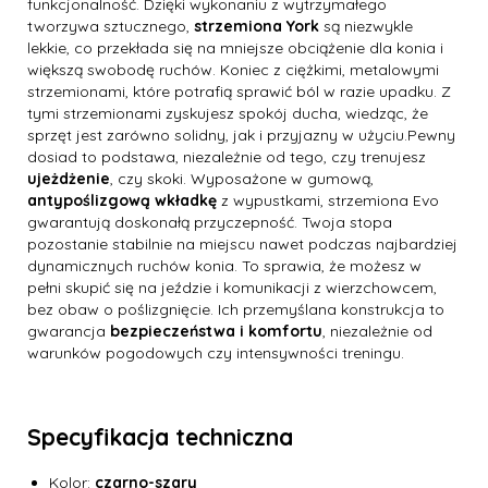
funkcjonalność. Dzięki wykonaniu z wytrzymałego
tworzywa sztucznego,
strzemiona York
są niezwykle
lekkie, co przekłada się na mniejsze obciążenie dla konia i
większą swobodę ruchów. Koniec z ciężkimi, metalowymi
strzemionami, które potrafią sprawić ból w razie upadku. Z
tymi strzemionami zyskujesz spokój ducha, wiedząc, że
sprzęt jest zarówno solidny, jak i przyjazny w użyciu.Pewny
dosiad to podstawa, niezależnie od tego, czy trenujesz
ujeżdżenie
, czy skoki. Wyposażone w gumową,
antypoślizgową wkładkę
z wypustkami, strzemiona Evo
gwarantują doskonałą przyczepność. Twoja stopa
pozostanie stabilnie na miejscu nawet podczas najbardziej
dynamicznych ruchów konia. To sprawia, że możesz w
pełni skupić się na jeździe i komunikacji z wierzchowcem,
bez obaw o poślizgnięcie. Ich przemyślana konstrukcja to
gwarancja
bezpieczeństwa i komfortu
, niezależnie od
warunków pogodowych czy intensywności treningu.
Specyfikacja techniczna
Kolor:
czarno-szary