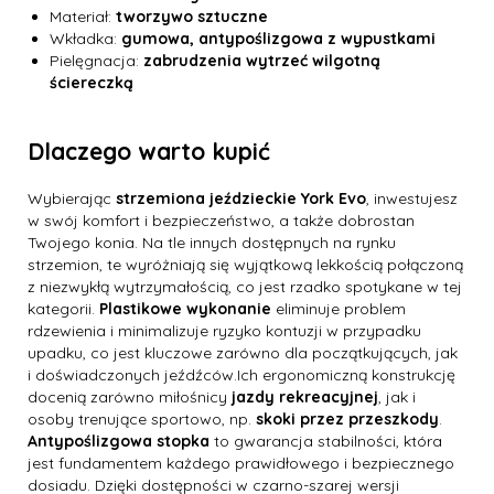
Materiał:
tworzywo sztuczne
Wkładka:
gumowa, antypoślizgowa z wypustkami
Pielęgnacja:
zabrudzenia wytrzeć wilgotną
ściereczką
Dlaczego warto kupić
Wybierając
strzemiona jeździeckie York Evo
, inwestujesz
w swój komfort i bezpieczeństwo, a także dobrostan
Twojego konia. Na tle innych dostępnych na rynku
strzemion, te wyróżniają się wyjątkową lekkością połączoną
z niezwykłą wytrzymałością, co jest rzadko spotykane w tej
kategorii.
Plastikowe wykonanie
eliminuje problem
rdzewienia i minimalizuje ryzyko kontuzji w przypadku
upadku, co jest kluczowe zarówno dla początkujących, jak
i doświadczonych jeźdźców.Ich ergonomiczną konstrukcję
docenią zarówno miłośnicy
jazdy rekreacyjnej
, jak i
osoby trenujące sportowo, np.
skoki przez przeszkody
.
Antypoślizgowa stopka
to gwarancja stabilności, która
jest fundamentem każdego prawidłowego i bezpiecznego
dosiadu. Dzięki dostępności w czarno-szarej wersji