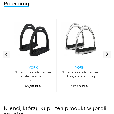
Polecamy
YORK
YORK
Strzemiona jeździeckie,
Strzemiona jeździeckie
Str
plastikowe, kolor
Fillies, kolor czarny
czarny
63,
90
PLN
117,
90
PLN
Klienci, którzy kupili ten produkt wybrali