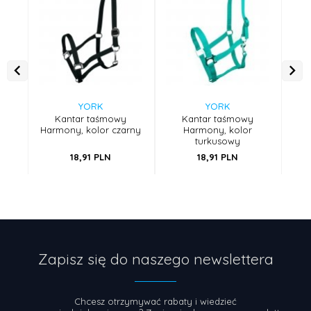
YORK
YORK
Kantar taśmowy
Kantar taśmowy
Harmony, kolor czarny
Harmony, kolor
turkusowy
18,
91
PLN
18,
91
PLN
Zapisz się do naszego newslettera
Chcesz otrzymywać rabaty i wiedzieć