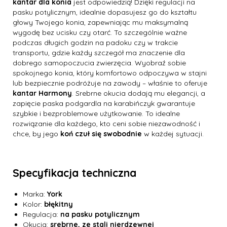
kantar dla konia
jest odpowiedzią! Dzięki regulacji na
pasku potylicznym, idealnie dopasujesz go do kształtu
głowy Twojego konia, zapewniając mu maksymalną
wygodę bez ucisku czy otarć. To szczególnie ważne
podczas długich godzin na padoku czy w trakcie
transportu, gdzie każdy szczegół ma znaczenie dla
dobrego samopoczucia zwierzęcia. Wyobraź sobie
spokojnego konia, który komfortowo odpoczywa w stajni
lub bezpiecznie podróżuje na zawody – właśnie to oferuje
kantar Harmony
. Srebrne okucia dodają mu elegancji, a
zapięcie paska podgardla na karabińczyk gwarantuje
szybkie i bezproblemowe użytkowanie. To idealne
rozwiązanie dla każdego, kto ceni sobie niezawodność i
chce, by jego
koń czuł się swobodnie
w każdej sytuacji.
Specyfikacja techniczna
Marka:
York
Kolor:
błękitny
Regulacja:
na pasku potylicznym
Okucia:
srebrne, ze stali nierdzewnej