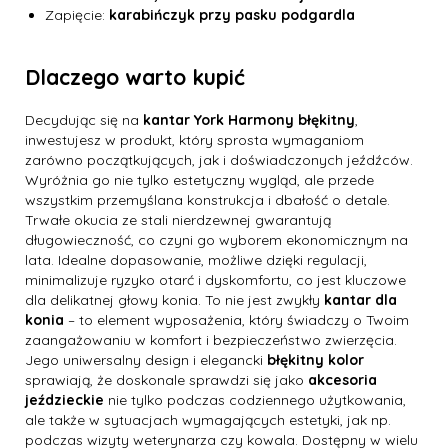
Zapięcie:
karabińczyk przy pasku podgardla
Dlaczego warto kupić
Decydując się na
kantar York Harmony błękitny
,
inwestujesz w produkt, który sprosta wymaganiom
zarówno początkujących, jak i doświadczonych jeźdźców.
Wyróżnia go nie tylko estetyczny wygląd, ale przede
wszystkim przemyślana konstrukcja i dbałość o detale.
Trwałe okucia ze stali nierdzewnej gwarantują
długowieczność, co czyni go wyborem ekonomicznym na
lata. Idealne dopasowanie, możliwe dzięki regulacji,
minimalizuje ryzyko otarć i dyskomfortu, co jest kluczowe
dla delikatnej głowy konia. To nie jest zwykły
kantar dla
konia
– to element wyposażenia, który świadczy o Twoim
zaangażowaniu w komfort i bezpieczeństwo zwierzęcia.
Jego uniwersalny design i elegancki
błękitny kolor
sprawiają, że doskonale sprawdzi się jako
akcesoria
jeździeckie
nie tylko podczas codziennego użytkowania,
ale także w sytuacjach wymagających estetyki, jak np.
podczas wizyty weterynarza czy kowala. Dostępny w wielu