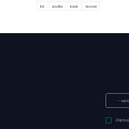
bit
siodła
kask
leovet
Zapisuj