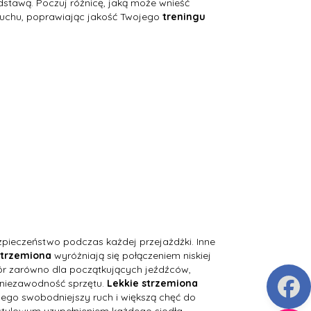
dstawą. Poczuj różnicę, jaką może wnieść
ruchu, poprawiając jakość Twojego
treningu
ezpieczeństwo podczas każdej przejażdżki. Inne
strzemiona
wyróżniają się połączeniem niskiej
ór zarówno dla początkujących jeźdźców,
 niezawodność sprzętu.
Lekkie strzemiona
jego swobodniejszy ruch i większą chęć do
stylowym uzupełnieniem każdego siodła,