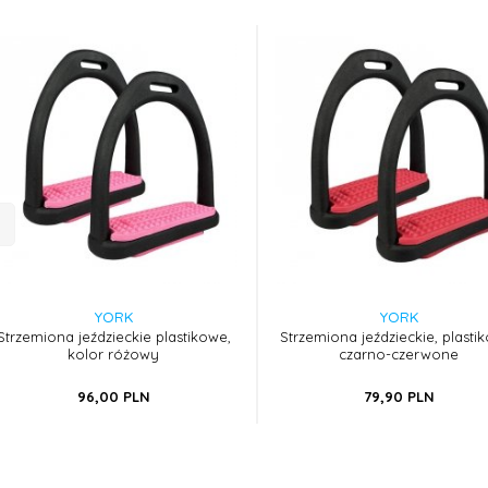
k Enzo, ujeżdżeniowy
Wędzidło smakowe,
Wędzid
podwójnie łamane
225,
09
PLN
166,
05
PLN
YORK
YORK
Strzemiona jeździeckie plastikowe,
Strzemiona jeździeckie, plasti
kolor różowy
czarno-czerwone
96,
00
PLN
79,
90
PLN