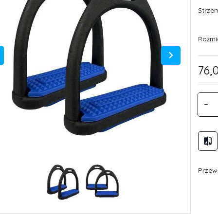
Strzem
Rozmi
76,
Przewi