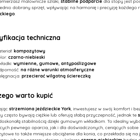
emierzasz malownicze szlaki,
stabilne podparcie
dla stopy jest po
dnio dobrany sprzęt, wpływając na harmonię i precyzję każdego 
eckiego
.
yfikacja techniczna
teriał:
kompozytowy
lor:
czarno-niebieski
ładki:
wymienne, gumowe, antypoślizgowe
dporność:
na różne warunki atmosferyczne
elęgnacja:
przecierać wilgotną ściereczką
zego warto kupić
ając
strzemiona jeździeckie York
, inwestujesz w swój komfort i b
y często bywają ciężkie lub oferują słabą przyczepność, jednak te
doskonałą stabilnością dzięki gumowym wkładkom. To idealny wyb
cych pewnego oparcia, jak i dla doświadczonych, ceniących sobie
towe to także mniejsze obciążenie dla konia, co przekłada się na 
acy. Ich nowoczesny design w kolorze
czarno-niebieskim
będzie 