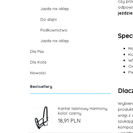
czy prz
odpowie
Jazda na oklep
jeździ
Do stajni
Podkuwnictwo
Spec
Jazda na oklep
Ma
Dla Psa
Ko
Wk
Dla Kota
O
Pi
Nowości
Bestsellery
Dlac
Wybier
Kantar taśmowy Harmony,
produkt
kolor czarny
wagi z 
18,
91
PLN
szukają
kompozy
współpr