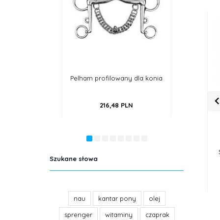
profilowany dla konia
Wędzidło anatomiczne,
Czapra
podwójnie łamane, miedziane
216,
48
PLN
172,
20
PLN
Szukane słowa
nau
kantar pony
olej
sprenger
witaminy
czaprak