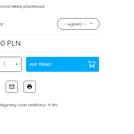
iona lekkie plastikowe
ar:
-- wybierz --
00
PLN
KUP TERAZ!
dywany czas realizacji: 4 dni