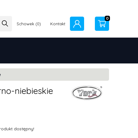
0
Schowek
Kontakt
e
rno-niebieskie
rodukt dostępny!