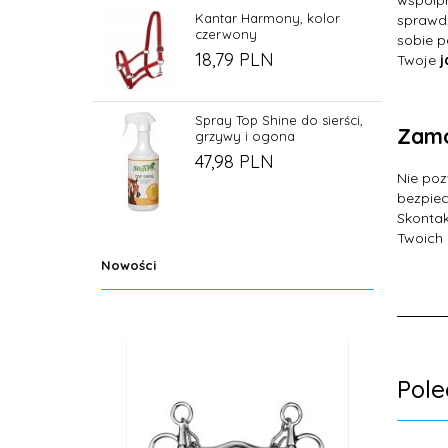
Kantar Harmony, kolor
sprawdz
czerwony
sobie p
18,
79
PLN
Twoje
j
Spray Top Shine do sierści,
Zamó
grzywy i ogona
47,
98
PLN
Nie poz
bezpiec
Skontak
Twoich 
Nowości
Pol