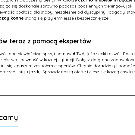
ając się doskonale zarówno podczas codziennych treningów, jak
ewność podłoża dla stopy, niezależnie od dyscypliny i pogody, staw
azdy konne
staną się przyjemniejsze i bezpieczniejsze.
w teraz z pomocą ekspertów
wól, aby niewłaściwy sprzęt hamował Twój jeździecki rozwój. Post
zeństwo i pewność w każdej sytuacji. Dołącz do grona zadowolonyc
tuj się z naszym zespołem ekspertów. Chętnie doradzimy i pomoż
potrzeb i stylu jazdy. Sprawdź naszą ofertę i ciesz się każdą chwilą
ecamy