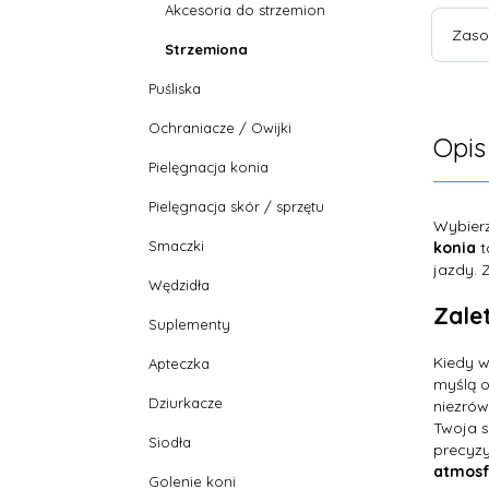
Akcesoria do strzemion
Zaso
Strzemiona
Puśliska
Ochraniacze / Owijki
Opis
Pielęgnacja konia
Pielęgnacja skór / sprzętu
Wybier
Smaczki
konia
t
jazdy. 
Wędzidła
Zalet
Suplementy
Kiedy w
Apteczka
myślą o
Dziurkacze
niezrów
Twoja s
Siodła
precyzy
atmosf
Golenie koni