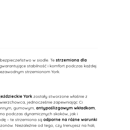
 bezpieczeństwo w siodle. Te
strzemiona dla
gwarantujące stabilność i komfort podczas każdej
 niezawodnym strzemionom York.
jeździeckie York
zostały stworzone właśnie z
 wierzchowca, jednocześnie zapewniając Ci
ymiennym, gumowym,
antypoślizgowym wkładkom
,
wno podczas dynamicznych skoków, jak i
odę – te strzemiona są
odporne na różne warunki
zonów. Niezależnie od tego, czy trenujesz na hali,