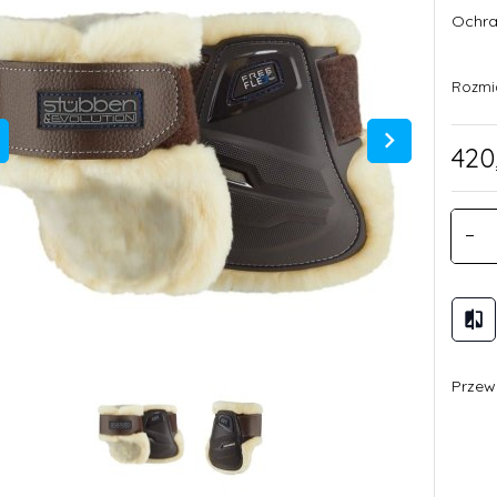
Ochra
Rozmi
420
Przewi