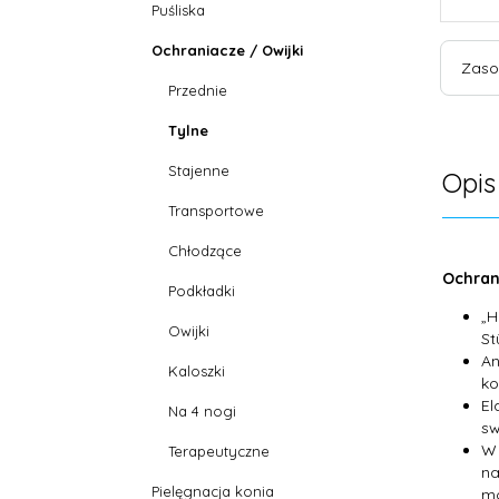
Puśliska
Ochraniacze / Owijki
Zaso
Przednie
Tylne
Stajenne
Opis
Transportowe
Chłodzące
Ochran
Podkładki
„H
Owijki
St
An
Kaloszki
ko
El
Na 4 nogi
sw
W 
Terapeutyczne
na
Pielęgnacja konia
mo