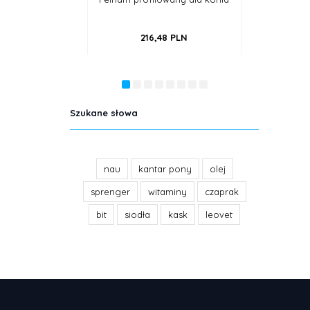
podwójnie łamane, miedziane
216,
48
PLN
172,
20
PLN
Szukane słowa
nau
kantar pony
olej
sprenger
witaminy
czaprak
bit
siodła
kask
leovet