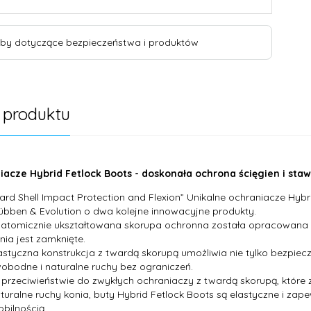
by dotyczące bezpieczeństwa i produktów
 produktu
iacze Hybrid Fetlock Boots - doskonała ochrona ścięgien i sta
ard Shell Impact Protection and Flexion” Unikalne ochraniacze Hybr
übben & Evolution o dwa kolejne innowacyjne produkty.
atomicznie ukształtowana skorupa ochronna została opracowana w 
nia jest zamknięte.
astyczna konstrukcja z twardą skorupą umożliwia nie tylko bezpiec
obodne i naturalne ruchy bez ograniczeń.
przeciwieństwie do zwykłych ochraniaczy z twardą skorupą, które 
turalne ruchy konia, buty Hybrid Fetlock Boots są elastyczne i z
bilnością.