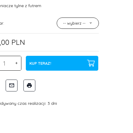
niacze tylne z futrem
ar:
-- wybierz --
,
00
PLN
KUP TERAZ!
dywany czas realizacji: 3 dni