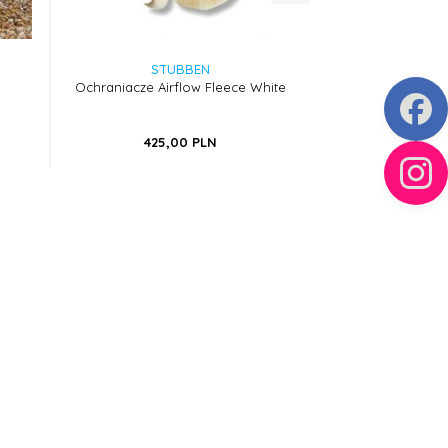
STUBBEN
STUB
Ochraniacze Airflow Fleece White
Ochraniacze Airf
425,
00
PLN
425,
0