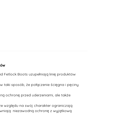
wów
id Fetlock Boots uzupełniają linię produktów
taki sposób, że połączenie ścięgna i pęciny
zną ochronę przed uderzeniami, ale także
ze względu na swój charakter ograniczają
apewniają niezawodną ochronę z wyjątkową