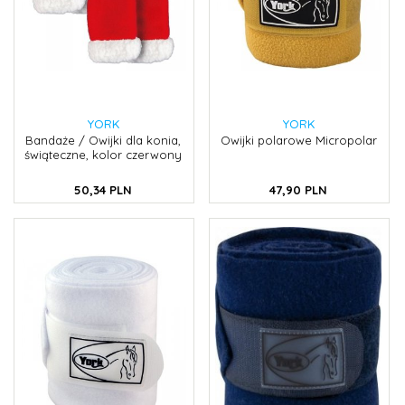
YORK
YORK
Bandaże / Owijki dla konia,
Owijki polarowe Micropolar
świąteczne, kolor czerwony
50,
34
PLN
47,
90
PLN