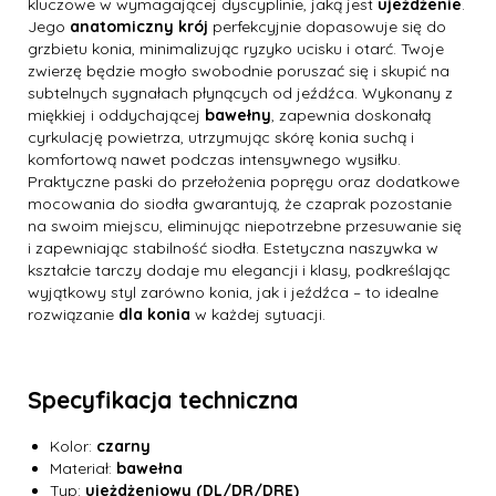
kluczowe w wymagającej dyscyplinie, jaką jest
ujeżdżenie
.
Jego
anatomiczny krój
perfekcyjnie dopasowuje się do
grzbietu konia, minimalizując ryzyko ucisku i otarć. Twoje
zwierzę będzie mogło swobodnie poruszać się i skupić na
subtelnych sygnałach płynących od jeźdźca. Wykonany z
miękkiej i oddychającej
bawełny
, zapewnia doskonałą
cyrkulację powietrza, utrzymując skórę konia suchą i
komfortową nawet podczas intensywnego wysiłku.
Praktyczne paski do przełożenia popręgu oraz dodatkowe
mocowania do siodła gwarantują, że czaprak pozostanie
na swoim miejscu, eliminując niepotrzebne przesuwanie się
i zapewniając stabilność siodła. Estetyczna naszywka w
kształcie tarczy dodaje mu elegancji i klasy, podkreślając
wyjątkowy styl zarówno konia, jak i jeźdźca – to idealne
rozwiązanie
dla konia
w każdej sytuacji.
Specyfikacja techniczna
Kolor:
czarny
Materiał:
bawełna
Typ:
ujeżdżeniowy (DL/DR/DRE)