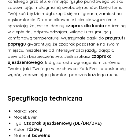
końskiego grzbietu, eliminując ryzyko punktowego ucisku i
zapewniając maksymalną swobodę ruchów. Dzięki temu
Twój koń będzie mógł skupić się na figurach, zamiast na
dyskomforcie. Drobne pikowanie i cienkie wypełnienie
sprawiają, że jest to idealny
czaprak dla konia
na treningi
w ciepłe dni, odprowadzający wilgoć i utrzymujący
komfortową temperaturę. Wytrzymałe paski do
przystuł
i
popręgu
gwarantują, że czaprak pozostanie na swoim
miejscu, niezależnie od intensywności jazdy, dając Ci
pewność i bezpieczeństwo. Jeśli szukasz
czapraka
ujeżdżeniowego
, który sprosta wymaganiom zarówno
Twoim, jak i Twojego wierzchowca, York Ever to doskonały
wybór, zapewniający komfort podczas każdego ruchu.
Specyfikacja techniczna
Marka: York
Model: Ever
Typ:
Czaprak ujeżdżeniowy (DL/DR/DRE)
Kolor:
różowy
Materiał:
bawełna