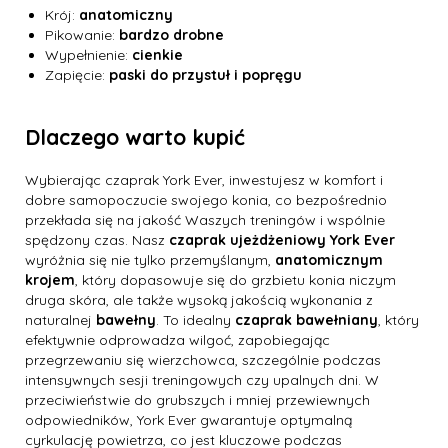
Krój:
anatomiczny
Pikowanie:
bardzo drobne
Wypełnienie:
cienkie
Zapięcie:
paski do przystuł i popręgu
Dlaczego warto kupić
Wybierając czaprak York Ever, inwestujesz w komfort i
dobre samopoczucie swojego konia, co bezpośrednio
przekłada się na jakość Waszych treningów i wspólnie
spędzony czas. Nasz
czaprak ujeżdżeniowy York Ever
wyróżnia się nie tylko przemyślanym,
anatomicznym
krojem
, który dopasowuje się do grzbietu konia niczym
druga skóra, ale także wysoką jakością wykonania z
naturalnej
bawełny
. To idealny
czaprak bawełniany
, który
efektywnie odprowadza wilgoć, zapobiegając
przegrzewaniu się wierzchowca, szczególnie podczas
intensywnych sesji treningowych czy upalnych dni. W
przeciwieństwie do grubszych i mniej przewiewnych
odpowiedników, York Ever gwarantuje optymalną
cyrkulację powietrza, co jest kluczowe podczas