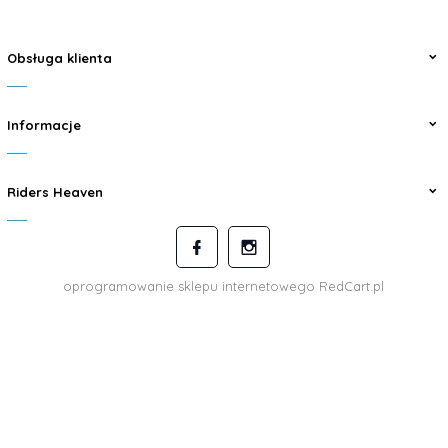
Obsługa klienta
Informacje
Riders Heaven
oprogramowanie sklepu internetowego
RedCart.pl
kontakt@ridersheaven.pl