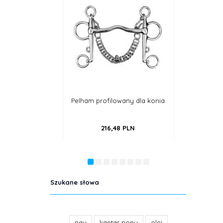
elham profilowany dla konia
Wędzidło anatomiczne,
podwójnie łamane, miedziane
216,
48
PLN
172,
20
PLN
Szukane słowa
nau
kantar pony
olej