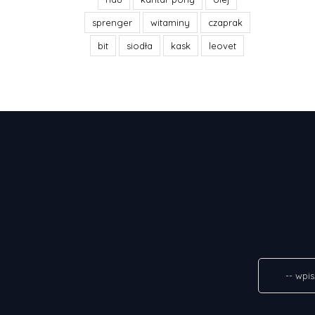
sprenger
witaminy
czaprak
bit
siodła
kask
leovet