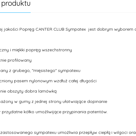
 produktu
ej jakości Popręg CANTER CLUB Sympatex jest dobrym wyborem d
yczny i miękki popręg wszechstronny
atnie profilowany
any z grubego, "mięsistego" sympatexu
cniony pasem nylonowym wzdłuż całej długości
nnie obszyty dobra lamówką
ażony w gumy z jednej strony ułatwiające dopinanie
przydatne kółko umożliwijące przypinania patentów.
zastosowanego sympatexu umożliwia przepływ ciepłą i wilgoci oraz