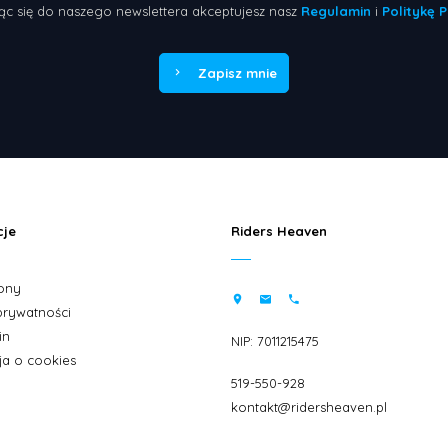
ąc się do naszego newslettera akceptujesz nasz
Regulamin
i
Politykę 
Zapisz mnie
cje
Riders Heaven
ony
 prywatności
in
NIP: 7011215475
ja o cookies
519-550-928
kontakt@ridersheaven.pl