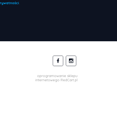
Prywatności
.
oprogramowanie sklepu
internetowego
RedCart.pl