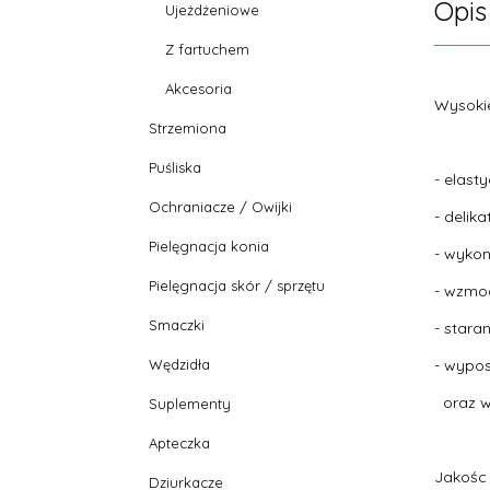
Opis
Ujeżdżeniowe
Z fartuchem
Akcesoria
Wysoki
Strzemiona
Puśliska
- elast
Ochraniacze / Owijki
- delik
Pielęgnacja konia
- wykon
Pielęgnacja skór / sprzętu
- wzmo
Smaczki
- stara
Wędzidła
- wypos
oraz w 
Suplementy
Apteczka
Jakośc 
Dziurkacze