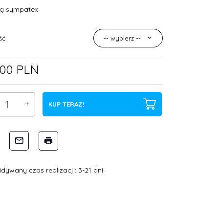
g sympatex
ść:
-- wybierz --
00
PLN
KUP TERAZ!
dywany czas realizacji: 3-21 dni