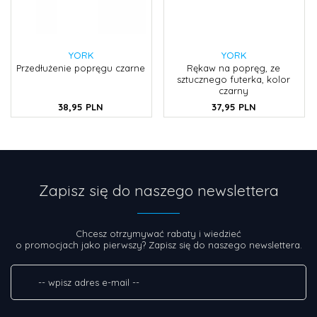
YORK
YORK
Przedłużenie popręgu czarne
Rękaw na popręg, ze
sztucznego futerka, kolor
czarny
38,
95
PLN
37,
95
PLN
Zapisz się do naszego newslettera
Chcesz otrzymywać rabaty i wiedzieć
o promocjach jako pierwszy? Zapisz się do naszego newslettera.