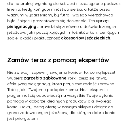
dla naturalnej wymiany sierści. Jest niezastąpione podczas
linienia, kiedy koń gubi mnóstwo sierści, a także przed
ważnymi wydarzeniami, by futro Twojego wierzchowca
było lśniące i prezentowało się doskonale. Ten
sprzęt
pielęgnacyjny
sprawdzi się zarówno u doświadczonych
jeźdźców, jak i początkujących miłośników koni, ceniących
sobie jakość i praktyczność
akcesoriów jeździeckich
.
Zamów teraz z pomocą ekspertów
Nie zwlekaj i zapewnij swojemu koniowi to, co najlepsze!
Wybierz
zgrzebło ząbkowane
York i ciesz się łatwą,
efektywną pielęgnacją, która przyniesie radość zarówno
Tobie, jak i Twojemu podopiecznemu. Nasi eksperci z
przyjemnością odpowiedzą na wszystkie Twoje pytania i
pomogą w doborze idealnych produktów dla Twojego
konia. Odkryj pełną ofertę w naszym sklepie i dołącz do
grona zadowolonych jeźdźców, dla których dobro konia
jest priorytetem.