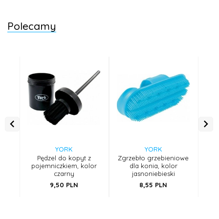
Polecamy
YORK
YORK
Pędzel do kopyt z
Zgrzebło grzebieniowe
Zgr
pojemniczkiem, kolor
dla konia, kolor
dla 
czarny
jasnoniebieski
9,
50
PLN
8,
55
PLN