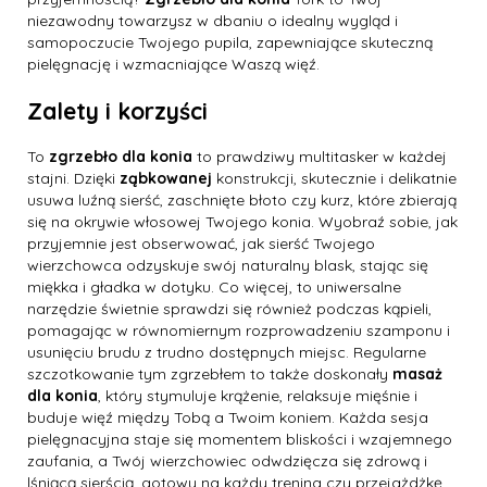
niezawodny towarzysz w dbaniu o idealny wygląd i
samopoczucie Twojego pupila, zapewniające skuteczną
pielęgnację i wzmacniające Waszą więź.
Zalety i korzyści
To
zgrzebło dla konia
to prawdziwy multitasker w każdej
stajni. Dzięki
ząbkowanej
konstrukcji, skutecznie i delikatnie
usuwa luźną sierść, zaschnięte błoto czy kurz, które zbierają
się na okrywie włosowej Twojego konia. Wyobraź sobie, jak
przyjemnie jest obserwować, jak sierść Twojego
wierzchowca odzyskuje swój naturalny blask, stając się
miękka i gładka w dotyku. Co więcej, to uniwersalne
narzędzie świetnie sprawdzi się również podczas kąpieli,
pomagając w równomiernym rozprowadzeniu szamponu i
usunięciu brudu z trudno dostępnych miejsc. Regularne
szczotkowanie tym zgrzebłem to także doskonały
masaż
dla konia
, który stymuluje krążenie, relaksuje mięśnie i
buduje więź między Tobą a Twoim koniem. Każda sesja
pielęgnacyjna staje się momentem bliskości i wzajemnego
zaufania, a Twój wierzchowiec odwdzięcza się zdrową i
lśniącą sierścią, gotowy na każdy trening czy przejażdżkę.