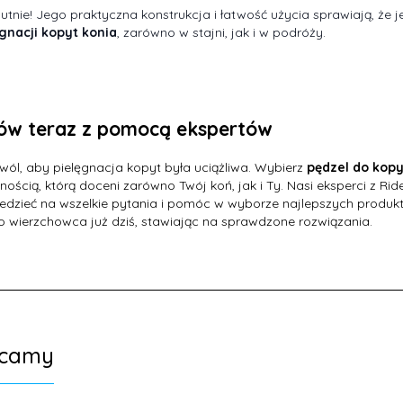
utnie! Jego praktyczna konstrukcja i łatwość użycia sprawiają, że j
ęgnacji kopyt konia
, zarówno w stajni, jak i w podróży.
w teraz z pomocą ekspertów
wól, aby pielęgnacja kopyt była uciążliwa. Wybierz
pędzel do kopy
nością, którą doceni zarówno Twój koń, jak i Ty. Nasi eksperci z Ri
dzieć na wszelkie pytania i pomóc w wyborze najlepszych produktó
o, ujeżdżeniowy
Wędzidło smakowe,
Wędzidło dl
podwójnie łamane
sm
 wierzchowca już dziś, stawiając na sprawdzone rozwiązania.
,
09
PLN
166,
05
PLN
104
ecamy