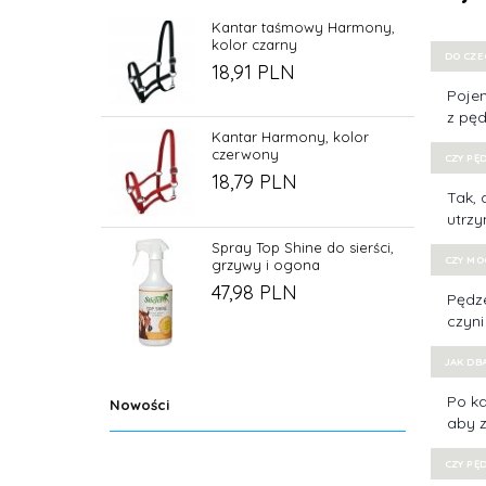
Kantar taśmowy Harmony,
kolor czarny
DO CZE
18,
91
PLN
Pojem
z pęd
Kantar Harmony, kolor
czerwony
CZY PĘ
18,
79
PLN
Tak,
utrzy
Spray Top Shine do sierści,
CZY MO
grzywy i ogona
47,
98
PLN
Pędze
czyni
JAK DB
Po ka
Nowości
aby z
CZY PĘ