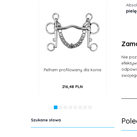
Absol
piel
Zamó
Nie poz
efektyw
odpowie
ilowany dla konia
Wędzidło anatomiczne,
Czaprak Enz
podwójnie łamane, miedziane
swojego
,
48
PLN
172,
20
PLN
225
Pol
Szukane słowa