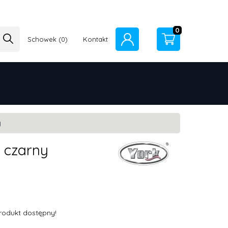
0
Schowek
Kontakt
y
r czarny
rodukt dostępny!