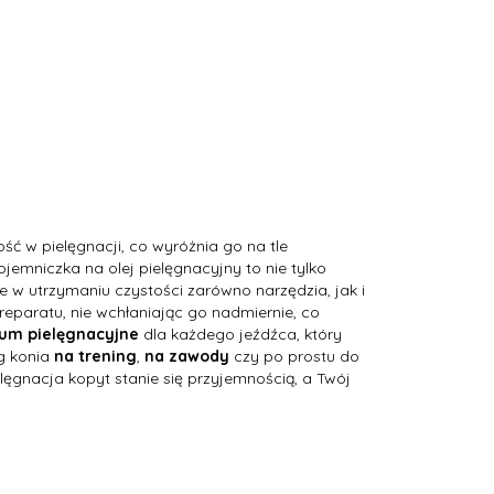
ść w pielęgnacji, co wyróżnia go na tle
emniczka na olej pielęgnacyjny to nie tylko
 w utrzymaniu czystości zarówno narzędzia, jak i
eparatu, nie wchłaniając go nadmiernie, co
ium pielęgnacyjne
dla każdego jeźdźca, który
ng konia
na trening
,
na zawody
czy po prostu do
lęgnacja kopyt stanie się przyjemnością, a Twój