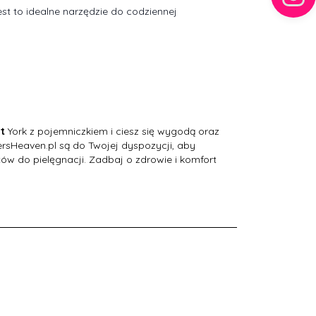
est to idealne narzędzie do codziennej
t
York z pojemniczkiem i ciesz się wygodą oraz
dersHeaven.pl są do Twojej dyspozycji, aby
w do pielęgnacji. Zadbaj o zdrowie i komfort
a konia, proste,
Czaprak Vito, ujeżdżeniowy
Wędzidło gu
akowe
pojedyn
,
55
PLN
99,
63
PLN
135,