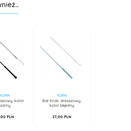
nież...
YORK
YORK
sażowy, kolor
Bat Kristi, dresażowy,
czarny
kolor błękitny
,
00
PLN
27,
00
PLN