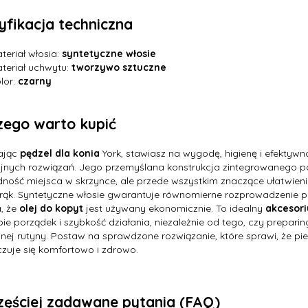
yfikacja techniczna
teriał włosia:
syntetyczne włosie
teriał uchwytu:
tworzywo sztuczne
lor:
czarny
zego warto kupić
ając
pędzel dla konia
York, stawiasz na wygodę, higienę i efektywno
jnych rozwiązań. Jego przemyślana konstrukcja zintegrowanego poj
ność miejsca w skrzynce, ale przede wszystkim znaczące ułatwienie
rąk. Syntetyczne włosie gwarantuje równomierne rozprowadzenie pr
, że
olej do kopyt
jest używany ekonomicznie. To idealny
akcesor
bie porządek i szybkość działania, niezależnie od tego, czy prepari
nej rutyny. Postaw na sprawdzone rozwiązanie, które sprawi, że pie
zuje się komfortowo i zdrowo.
zęściej zadawane pytania (FAQ)