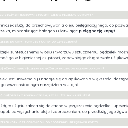
GO SŁUŻY ZINTEGROWANY POJEMNICZEK W PĘDZELKU DO KOPYT?
niczek służy do przechowywania oleju pielęgnacyjnego, co pozwal
zelka, minimalizując bałagan i ułatwiając
pielęgnację kopyt
.
DZELEK DO KOPYT YORK JEST ŁATWY DO CZYSZCZENIA?
 dzięki syntetycznemu włosiu i tworzywu sztucznemu, pędzelek m
mać go w higienicznej czystości, zapewniając długotrwałe użytkowa
GĘ UŻYWAĆ TEGO PĘDZELKA DO RÓŻNYCH RODZAJÓW OLEJÓW DO KOPYT?
lek jest uniwersalny i nadaje się do aplikowania większości dostę
 go wszechstronnym narzędziem w stajni.
AĆ O PĘDZELEK Z POJEMNICZKIEM, ABY SŁUŻYŁ JAK NAJDŁUŻEJ?
żdym użyciu zaleca się dokładne wyczyszczenie pędzelka i upewnieni
apobiec wysychaniu oleju i zabrudzeniom, co przedłuży jego żywo
DZELEK YORK JEST ODPOWIEDNI DO CODZIENNEJ PIELĘGNACJI KOPYT?