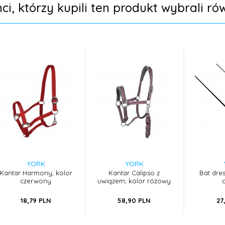
nci, którzy kupili ten produkt wybrali rów
YORK
YORK
Kantar Harmony, kolor
Kantar Calipso z
Bat dre
czerwony
uwiązem, kolor różowy
18,
79
PLN
58,
90
PLN
27