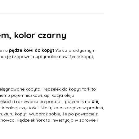
em, kolor czarny
nemu
pędzelkowi do kopyt
York z praktycznym
gnację i zapewnia optymalne nawilżenie kopyt,
pielęgnowane kopyta. Pędzelek do kopyt York to
emu pojemniczkowi, aplikacja oleju
 rękach i rozlewaniu preparatu – pojemnik na
olej
dealnej czystości. Nie tylko oszczędzasz produkt,
struktury kopyt. Wyobraź sobie, że po powrocie z
chowca. Pędzelek York to inwestycja w zdrowie i