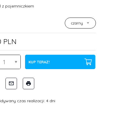
l z pojemniczkiem
:
czarny
0
PLN
KUP TERAZ!
dywany czas realizacji: 4 dni