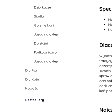
Dziurkacze
Spec
Siodła
Ma
Ma
Golenie koni
Ko
Jazda na oklep
Do stajni
Dlac
Podkuwnictwo
Wybier
tradycy
Jazda na oklep
oszczęd
Dla Psa
Twoich 
sprawia
Dla Kota
ceni so
codzien
Nowości
koń poc
Bestsellery
Najc