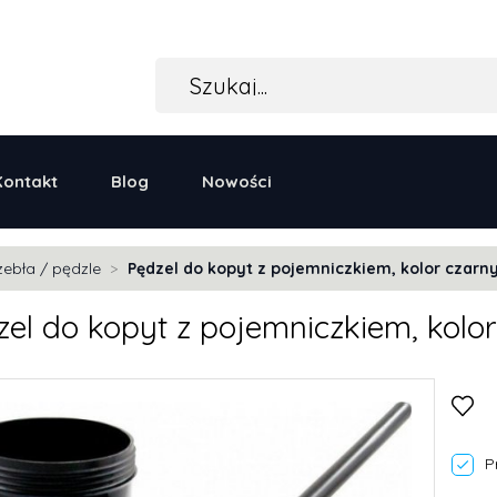
Kontakt
Blog
Nowości
zebła / pędzle
Pędzel do kopyt z pojemniczkiem, kolor czarn
el do kopyt z pojemniczkiem, kolo
P