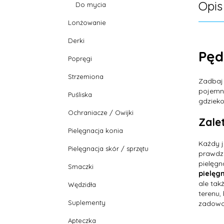
Opis
Do mycia
Lonżowanie
Derki
Pęd
Popręgi
Strzemiona
Zadbaj
pojemni
Puśliska
gdzieko
Ochraniacze / Owijki
Zalet
Pielęgnacja konia
Każdy j
Pielęgnacja skór / sprzętu
prawdzi
pielęgn
Smaczki
pielęg
ale tak
Wędzidła
terenu,
Suplementy
zadowol
Apteczka