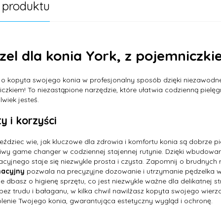
 produktu
zel dla konia York, z pojemniczki
 o kopyta swojego konia w profesjonalny sposób dzięki niezawod
czkiem! To niezastąpione narzędzie, które ułatwia codzienną pielę
lwiek jesteś.
y i korzyści
eździec wie, jak kluczowe dla zdrowia i komfortu konia są dobrze 
wy game changer w codziennej stajennej rutynie. Dzięki wbudowan
acyjnego staje się niezwykle prosta i czysta. Zapomnij o brudnych
nacyjny
pozwala na precyzyjne dozowanie i utrzymanie pędzelka w i
że dbasz o higienę sprzętu, co jest niezwykle ważne dla delikatnej 
 bez trudu i bałaganu, w kilka chwil nawilżasz kopyta swojego wierz
enie Twojego konia, gwarantująca estetyczny wygląd i ochronę.