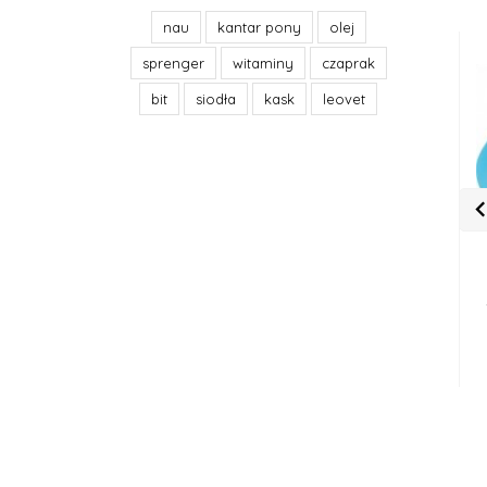
nau
kantar pony
olej
sprenger
witaminy
czaprak
bit
siodła
kask
leovet