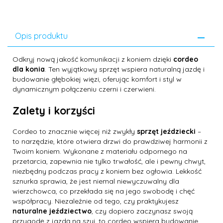
Opis produktu
Odkryj nową jakość komunikacji z koniem dzięki
cordeo
dla konia
. Ten wyjątkowy sprzęt wspiera naturalną jazdę i
budowanie głębokiej więzi, oferując komfort i styl w
dynamicznym połączeniu czerni i czerwieni.
Zalety i korzyści
Cordeo to znacznie więcej niż zwykły
sprzęt jeździecki
–
to narzędzie, które otwiera drzwi do prawdziwej harmonii z
Twoim koniem. Wykonane z materiału odpornego na
przetarcia, zapewnia nie tylko trwałość, ale i pewny chwyt,
niezbędny podczas pracy z koniem bez ogłowia. Lekkość
sznurka sprawia, że jest niemal niewyczuwalny dla
wierzchowca, co przekłada się na jego swobodę i chęć
współpracy. Niezależnie od tego, czy praktykujesz
naturalne jeździectwo
, czy dopiero zaczynasz swoją
przygodę z jazdą na szyi, to cordeo wspiera budowanie