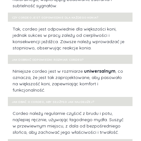
subtelność sygnałów.
CZY CORDEO JEST ODPOWIEDNIE DLA KAŻDEGO KONIA?
Tak, cordeo jest odpowiednie dla większości koni,
jednak sukces w pracy zależy od cierpliwości i
konsekwencji jeźdźca. Zawsze należy wprowadzać je
stopniowo, obserwując reakcje konia.
JAK DOBRAĆ ODPOWIEDNI ROZMIAR CORDEO?
Niniejsze cordeo jest w rozmiarze
uniwersalnym
, co
oznacza, że jest tak zaprojektowane, aby pasowało
na większość koni, zapewniając komfort i
funkcjonalność.
JAK DBAĆ O CORDEO, ABY SŁUŻYŁO JAK NAJDŁUŻEJ?
Cordeo należy regularnie czyścić z brudu i potu,
najlepiej ręcznie, używając łagodnego mydła. Suszyć
w przewiewnym miejscu, z dala od bezpośredniego
słońca, aby zachować jego właściwości i trwałość.