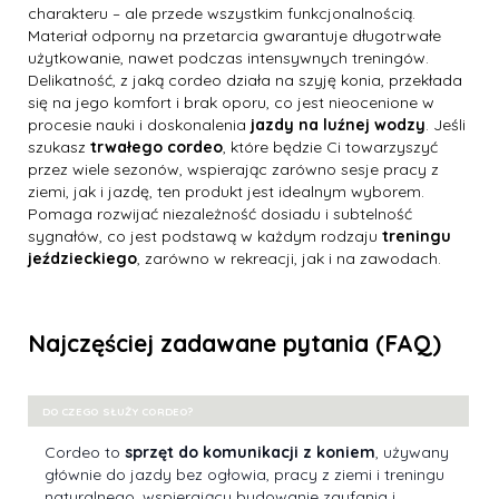
charakteru – ale przede wszystkim funkcjonalnością.
Materiał odporny na przetarcia gwarantuje długotrwałe
użytkowanie, nawet podczas intensywnych treningów.
Delikatność, z jaką cordeo działa na szyję konia, przekłada
się na jego komfort i brak oporu, co jest nieocenione w
procesie nauki i doskonalenia
jazdy na luźnej wodzy
. Jeśli
szukasz
trwałego cordeo
, które będzie Ci towarzyszyć
przez wiele sezonów, wspierając zarówno sesje pracy z
ziemi, jak i jazdę, ten produkt jest idealnym wyborem.
Pomaga rozwijać niezależność dosiadu i subtelność
sygnałów, co jest podstawą w każdym rodzaju
treningu
jeździeckiego
, zarówno w rekreacji, jak i na zawodach.
Najczęściej zadawane pytania (FAQ)
DO CZEGO SŁUŻY CORDEO?
Cordeo to
sprzęt do komunikacji z koniem
, używany
głównie do jazdy bez ogłowia, pracy z ziemi i treningu
naturalnego, wspierający budowanie zaufania i