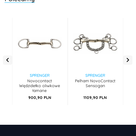
SPRENGER
SPRENGER
Novocontact
Pelham NovoContact
Nov
Wędzidełko oliwkowe
Sensogan
p
łamane
900,
90
PLN
1109,
90
PLN