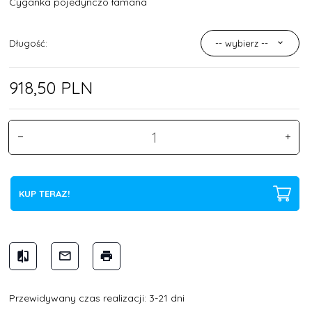
Cyganka pojedynczo łamana
Długość:
-- wybierz --
918,
50
PLN
KUP TERAZ!
Przewidywany czas realizacji: 3-21 dni