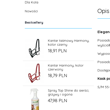
Dla Kota
Opis
Nowości
Bestsellery
Elegan
Posiada
Kantar taśmowy Harmony,
kolor czarny
wyściół
18,
91
PLN
Wyposa
Posiada
Kantar Harmony, kolor
czerwony
Dostępn
18,
79
PLN
Kask p
S/M 55
Spray Top Shine do sierści,
grzywy i ogona
47,
98
PLN