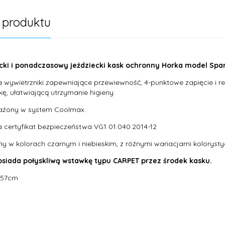
 produktu
cki i ponadczasowy jeździecki kask ochronny Horka model Spar
 wywietrzniki zapewniające przewiewność, 4-punktowe zapięcie i r
kę, ułatwiającą utrzymanie higieny.
żony w system Coolmax.
 certyfikat bezpieczeństwa VG1 01.040.2014-12
y w kolorach czarnym i niebieskim, z różnymi wariacjami kolorysty
osiada połyskliwą wstawkę typu CARPET przez środek kasku.
-57cm