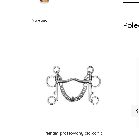
Nowości
Pol
am profilowany dla konia
Wędzidło anatomiczne,
Czap
podwójnie łamane, miedziane