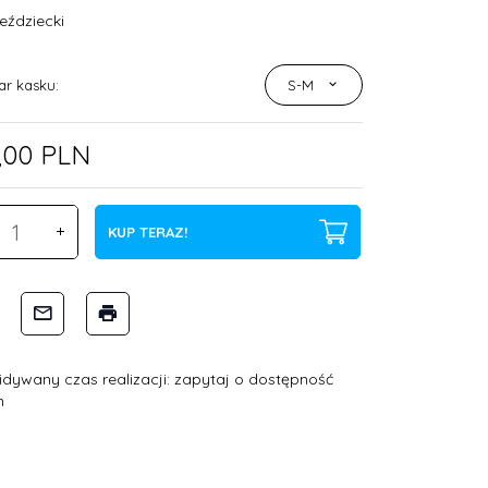
eździecki
ar kasku:
S-M
,
00
PLN
KUP TERAZ!
idywany czas realizacji: zapytaj o dostępność
n