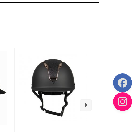
idło dla konia, proste,
Czaprak Vito, ujeżdżeniowy
Wędz
smakowe