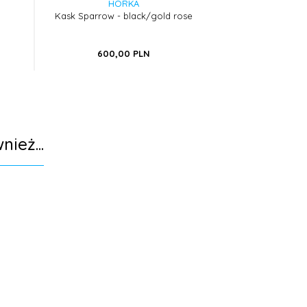
HORKA
HOR
Kask Sparrow - black/gold rose
Kask jeździecki
69,
00
PLN
99,
63
PLN
600,
00
PLN
500,
0
nież...