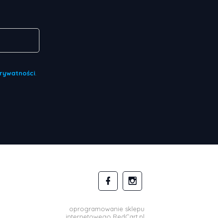
Prywatności
.
oprogramowanie sklepu
internetowego
RedCart.pl