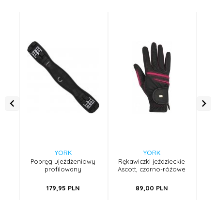
YORK
YORK
Popręg ujeżdżeniowy
Rękawiczki jeździeckie
Ba
profilowany
Ascott, czarno-różowe
179,
95
PLN
89,
00
PLN