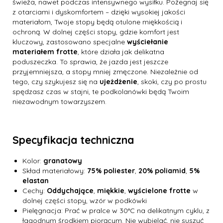
świeża, nawet podczas intensywnego wysiłku. Pożegnaj się
z otarciami i dyskomfortem – dzięki wysokiej jakości
materiałom, Twoje stopy będą otulone miękkością i
ochroną. W dolnej części stopy, gdzie komfort jest
kluczowy, zastosowano specjalne
wyściełanie
materiałem frotte
, które działa jak delikatna
poduszeczka. To sprawia, że jazda jest jeszcze
przyjemniejsza, a stopy mniej zmęczone. Niezależnie od
tego, czy szykujesz się na
ujeżdżenie
, skoki, czy po prostu
spędzasz czas w stajni, te podkolanówki będą Twoim
niezawodnym towarzyszem.
Specyfikacja techniczna
Kolor:
granatowy
Skład materiałowy:
75% poliester
,
20% poliamid
,
5%
elastan
Cechy:
Oddychające
,
miękkie
,
wyścielone frotte
w
dolnej części stopy, wzór w podkówki
Pielęgnacja: Prać w pralce w 30°C na delikatnym cyklu, z
łagodnym środkiem piorącym. Nie wybielać, nie suszyć