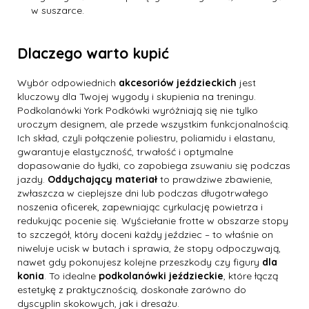
w suszarce.
Dlaczego warto kupić
Wybór odpowiednich
akcesoriów jeździeckich
jest
kluczowy dla Twojej wygody i skupienia na treningu.
Podkolanówki York Podkówki wyróżniają się nie tylko
uroczym designem, ale przede wszystkim funkcjonalnością.
Ich skład, czyli połączenie poliestru, poliamidu i elastanu,
gwarantuje elastyczność, trwałość i optymalne
dopasowanie do łydki, co zapobiega zsuwaniu się podczas
jazdy.
Oddychający materiał
to prawdziwe zbawienie,
zwłaszcza w cieplejsze dni lub podczas długotrwałego
noszenia oficerek, zapewniając cyrkulację powietrza i
redukując pocenie się. Wyściełanie frotte w obszarze stopy
to szczegół, który doceni każdy jeździec – to właśnie on
niweluje ucisk w butach i sprawia, że stopy odpoczywają,
nawet gdy pokonujesz kolejne przeszkody czy figury
dla
konia
. To idealne
podkolanówki jeździeckie
, które łączą
estetykę z praktycznością, doskonałe zarówno do
dyscyplin skokowych, jak i dresażu.