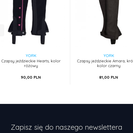
YORK
YORK
Czapsy jeździeckie Hearts, kolor
Czapsy jeździeckie Amara, krót
różowy
kolor czarny
90,
00
PLN
81,
00
PLN
Zapisz się do naszego newslettera