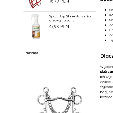
18,
79
PLN
Ma
Ko
Spray Top Shine do sierści,
Ma
grzywy i ogona
Z
47,
98
PLN
Do
Za
Ty
Nowości
Dlac
Wybier
skórza
Ich wy
czucie 
wykona
nogi, w
każdego