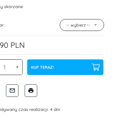
y skórzane
ar:
-- wybierz --
90
PLN
KUP TERAZ!
dywany czas realizacji: 4 dni