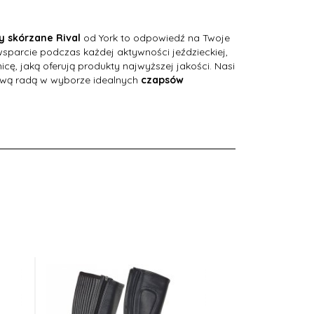
y skórzane Rival
od York to odpowiedź na Twoje
sparcie podczas każdej aktywności jeździeckiej,
ę, jaką oferują produkty najwyższej jakości. Nasi
Wędzidło dla konia, proste,
Czaprak Vito, ujeżdżeniowy
hową radą w wyborze idealnych
czapsów
smakowe
68,
95
PLN
99,
63
PLN