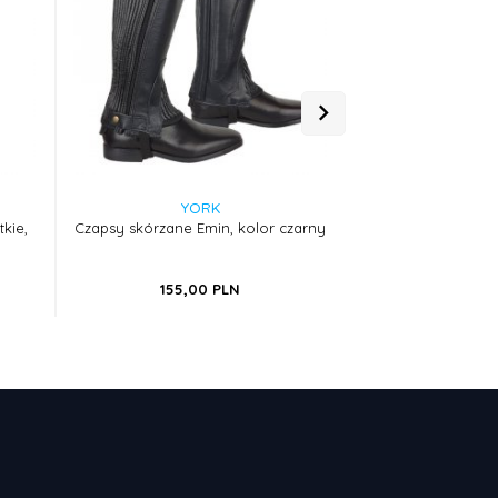
YORK
YO
kie,
Czapsy skórzane Emin, kolor czarny
Czapsy Flicka, dzie
155,
00
PLN
108,
9