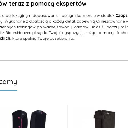
w teraz z pomocą ekspertów
 o perfekcyjnym dopasowaniu i pełnym komforcie w siodle?
Czaps
y. Wykonane z dbałością o każdy detal, zapewnią Ci niezrównane w
iennych treningów po ważne zawody. Zamów już dziś i poczuj różnic
Czaprak Enzo, ujeżdżeniowy
Wędzidło smakowe,
i z RidersHeaven.pl są do Twojej dyspozycji, służąc pomocą i fac
podwójnie łamane
ckich
, które spełnią Twoje oczekiwania.
225,
09
PLN
110,
00
PLN
ecamy