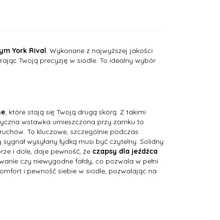
ym York Rival
. Wykonane z najwyższej jakości
ając Twoją precyzję w siodle. To idealny wybór
ne
, które stają się Twoją drugą skórą. Z takimi
lastyczna wstawka umieszczona przy zamku to
m ruchów. To kluczowe, szczególnie podczas
sygnał wysyłany łydką musi być czytelny. Solidny
ze i dole, daje pewność, że
czapsy dla jeźdźca
uwanie czy niewygodne fałdy, co pozwala w pełni
omfort i pewność siebie w siodle, pozwalając na