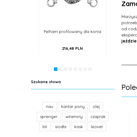
Zamó
Marzysz
potrzeb
od codz
Pelham profilowany dla konia
Wędzidło anatomiczne,
eksperc
podwójnie łamane, miedziane
jeździe
216,
48
PLN
113,
95
PLN
Szukane słowa
Pol
nau
kantar pony
olej
sprenger
witaminy
czaprak
bit
siodła
kask
leovet