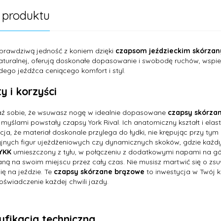
 produktu
prawdziwą jedność z koniem dzięki
czapsom jeździeckim skórzan
aturalnej, oferują doskonałe dopasowanie i swobodę ruchów, wspier
dego jeźdźca ceniącego komfort i styl.
y i korzyści
ź sobie, że wsuwasz nogę w idealnie dopasowane
czapsy skórza
 myślami powstały czapsy York Rival. Ich anatomiczny kształt i e
ja, że materiał doskonale przylega do łydki, nie krępując przy ty
jnych figur ujeżdżeniowych czy dynamicznych skoków, gdzie każdy 
YKK
umieszczony z tyłu, w połączeniu z dodatkowymi napami na gór
ną na swoim miejscu przez cały czas. Nie musisz martwić się o zs
się na jeździe. Te
czapsy skórzane brązowe
to inwestycja w Twój k
oświadczenie każdej chwili jazdy.
yfikacja techniczna