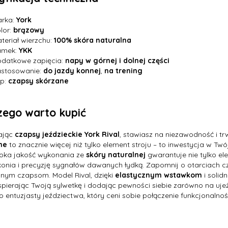
rka:
York
lor:
brązowy
teriał wierzchu:
100% skóra naturalna
amek:
YKK
datkowe zapięcia:
napy w górnej i dolnej części
stosowanie:
do jazdy konnej
,
na trening
p:
czapsy skórzane
zego warto kupić
ając
czapsy jeździeckie York Rival
, stawiasz na niezawodność i tr
ne
to znacznie więcej niż tylko element stroju – to inwestycja w Tw
soka jakość wykonania ze
skóry naturalnej
gwarantuje nie tylko el
konia i precyzję sygnałów dawanych łydką. Zapomnij o otarciach cz
nym czapsom. Model Rival, dzięki
elastycznym wstawkom
i soli
spierając Twoją sylwetkę i dodając pewności siebie zarówno na ujeżdż
 entuzjasty jeździectwa, który ceni sobie połączenie funkcjonalnośc