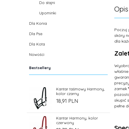
Do stajni
Opis
Upominki
Dla Konia
Poczuj 
Dla Psa
skóry n
dla każ
Dla Kota
Zalet
Nowości
Wyobra
Bestsellery
właśnie
gwaranc
precyzy
zamek
Kantar taśmowy Harmony,
kolor czarny
pozosta
skupić 
18,
91
PLN
pełne d
Kantar Harmony, kolor
czerwony
Spec