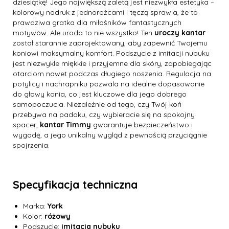
dziesiątkę! Jego największą zaletą jest niezwykła estetyka –
kolorowy nadruk z jednorożcami i tęczą sprawia, że to
prawdziwa gratka dla miłośników fantastycznych
motywów. Ale uroda to nie wszystko! Ten
uroczy kantar
został starannie zaprojektowany, aby zapewnić Twojemu
koniowi maksymalny komfort. Podszycie z imitacji nubuku
jest niezwykle miękkie i przyjemne dla skóry, zapobiegając
otarciom nawet podczas długiego noszenia. Regulacja na
potylicy i nachrapniku pozwala na idealne dopasowanie
do głowy konia, co jest kluczowe dla jego dobrego
samopoczucia. Niezależnie od tego, czy Twój koń
przebywa na padoku, czy wybieracie się na spokojny
spacer,
kantar Timmy
gwarantuje bezpieczeństwo i
wygodę, a jego unikalny wygląd z pewnością przyciągnie
spojrzenia.
Specyfikacja techniczna
Marka:
York
Kolor:
różowy
Podszycie:
imitacja nubuku