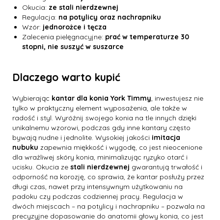
Okucia:
ze stali nierdzewnej
Regulacja:
na potylicy oraz nachrapniku
Wzór:
jednorożce i tęcza
Zalecenia pielęgnacyjne:
prać w temperaturze 30
stopni, nie suszyć w suszarce
Dlaczego warto kupić
Wybierając
kantar dla konia York Timmy
, inwestujesz nie
tylko w praktyczny element wyposażenia, ale także w
radość i styl. Wyróżnij swojego konia na tle innych dzięki
unikalnemu wzorowi, podczas gdy inne kantary często
bywają nudne i jednolite. Wysokiej jakości
imitacja
nubuku
zapewnia miękkość i wygodę, co jest nieocenione
dla wrażliwej skóry konia, minimalizując ryzyko otarć i
ucisku. Okucia ze
stali nierdzewnej
gwarantują trwałość i
odporność na korozję, co sprawia, że kantar posłuży przez
długi czas, nawet przy intensywnym użytkowaniu na
padoku czy podczas codziennej pracy. Regulacja w
dwóch miejscach – na potylicy i nachrapniku – pozwala na
precyzyjne dopasowanie do anatomii głowy konia, co jest