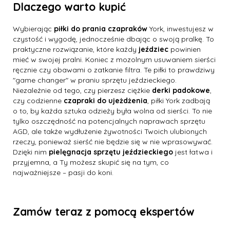
Dlaczego warto kupić
Wybierając
piłki do prania czapraków
York, inwestujesz w
czystość i wygodę, jednocześnie dbając o swoją pralkę. To
praktyczne rozwiązanie, które każdy
jeździec
powinien
mieć w swojej pralni. Koniec z mozolnym usuwaniem sierści
ręcznie czy obawami o zatkanie filtra. Te piłki to prawdziwy
"game changer" w praniu sprzętu jeździeckiego.
Niezależnie od tego, czy pierzesz ciężkie
derki padokowe
,
czy codzienne
czapraki do ujeżdżenia
, piłki York zadbają
o to, by każda sztuka odzieży była wolna od sierści. To nie
tylko oszczędność na potencjalnych naprawach sprzętu
AGD, ale także wydłużenie żywotności Twoich ulubionych
rzeczy, ponieważ sierść nie będzie się w nie wprasowywać.
Dzięki nim
pielęgnacja sprzętu jeździeckiego
jest łatwa i
przyjemna, a Ty możesz skupić się na tym, co
najważniejsze – pasji do koni.
Zamów teraz z pomocą ekspertów