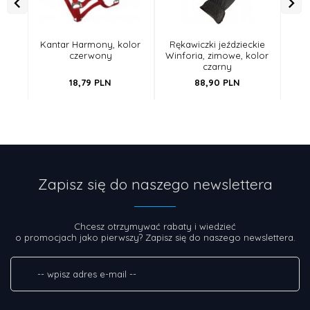
Kantar Harmony, kolor
Rękawiczki jeździeckie
czerwony
Winforia, zimowe, kolor
ant
czarny
18,
79
PLN
88,
90
PLN
Zapisz się do naszego newslettera
Chcesz otrzymywać rabaty i wiedzieć
o promocjach jako pierwszy? Zapisz się do naszego newslettera.