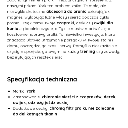
zapchanym filtrem pralki i niezbyt czystym sprzętem. Z
naszymi piłkami York ten problem znika! Te małe, ale
niezwykle skuteczne
akcesoria do prania
działają jak
magnes, wyłapując luźne włosy i sierść podczas cyklu
prania. Dzięki temu Twoje
czapraki
, derki czy
owijki dla
konia
są idealnie czyste, a Ty nie musisz martwić się o
kosztowne naprawy pralki. To niewielka inwestycja, która
znacząco ułatwia utrzymanie porządku w Twojej stajni i
domu, oszczędzając czas i nerwy. Pomyśl o nieskazitelnie
czystym sprzęcie, gotowym na każdy
trening
czy zawody,
bez irytujących resztek sierści!
Specyfikacja techniczna
Marka:
York
Zastosowanie:
zbieranie sierści z czapraków, derek,
owijek, odzieży jeździeckiej
Dodatkowe cechy:
chronią filtr pralki, nie zalecane
do delikatnych tkanin