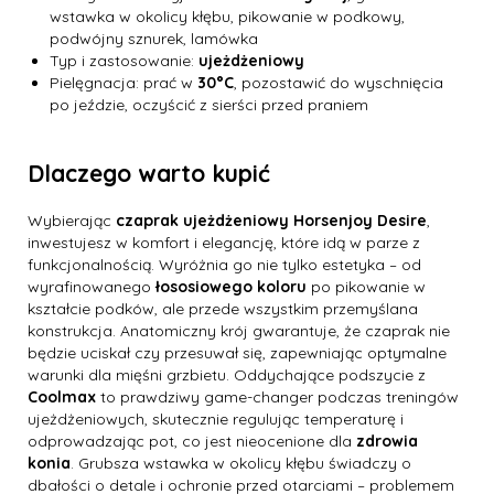
wstawka w okolicy kłębu, pikowanie w podkowy,
podwójny sznurek, lamówka
Typ i zastosowanie:
ujeżdżeniowy
Pielęgnacja: prać w
30°C
, pozostawić do wyschnięcia
po jeździe, oczyścić z sierści przed praniem
Dlaczego warto kupić
Wybierając
czaprak ujeżdżeniowy Horsenjoy Desire
,
inwestujesz w komfort i elegancję, które idą w parze z
funkcjonalnością. Wyróżnia go nie tylko estetyka – od
wyrafinowanego
łososiowego koloru
po pikowanie w
kształcie podków, ale przede wszystkim przemyślana
konstrukcja. Anatomiczny krój gwarantuje, że czaprak nie
będzie uciskał czy przesuwał się, zapewniając optymalne
warunki dla mięśni grzbietu. Oddychające podszycie z
Coolmax
to prawdziwy game-changer podczas treningów
ujeżdżeniowych, skutecznie regulując temperaturę i
odprowadzając pot, co jest nieocenione dla
zdrowia
konia
. Grubsza wstawka w okolicy kłębu świadczy o
dbałości o detale i ochronie przed otarciami – problemem