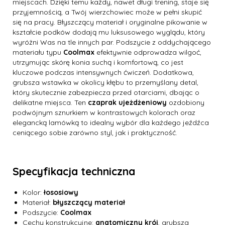
miejscach. Dzięki temu każdy, nawet długi trening, staje się
przyjemnością, a Twój wierzchowiec może w pełni skupić
się na pracy. Błyszczący materiał i oryginalne pikowanie w
kształcie podków dodają mu luksusowego wyglądu, który
wyróżni Was na tle innych par. Podszycie z oddychającego
materiału typu
Coolmax
efektywnie odprowadza wilgoć,
utrzymując skórę konia suchą i komfortową, co jest
kluczowe podczas intensywnych ćwiczeń. Dodatkowa,
grubsza wstawka w okolicy kłębu to przemyślany detal,
który skutecznie zabezpiecza przed otarciami, dbając o
delikatne miejsca. Ten
czaprak ujeżdżeniowy
ozdobiony
podwójnym sznurkiem w kontrastowych kolorach oraz
elegancką lamówką to idealny wybór dla każdego jeźdźca
ceniącego sobie zarówno styl, jak i praktyczność.
Specyfikacja techniczna
Kolor:
łososiowy
Materiał:
błyszczący materiał
Podszycie:
Coolmax
Cechy konstrukcyjne:
anatomiczny krój
, grubsza