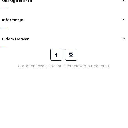
Obsługa klienta
Informacje
Riders Heaven
oprogramowanie sklepu internetowego
RedCart.pl
kontakt@ridersheaven.pl