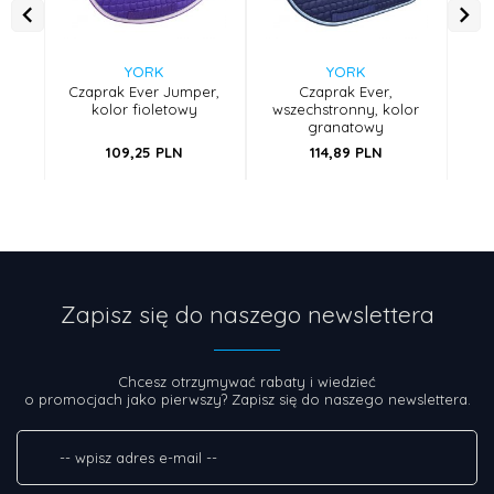
YORK
YORK
Czaprak Ever Jumper,
Czaprak Ever,
kolor fioletowy
wszechstronny, kolor
ws
granatowy
109,
25
PLN
114,
89
PLN
Zapisz się do naszego newslettera
Chcesz otrzymywać rabaty i wiedzieć
o promocjach jako pierwszy? Zapisz się do naszego newslettera.