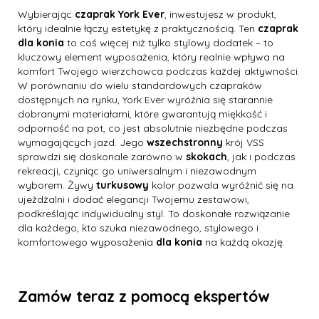
Wybierając
czaprak York Ever
, inwestujesz w produkt,
który idealnie łączy estetykę z praktycznością. Ten
czaprak
dla konia
to coś więcej niż tylko stylowy dodatek – to
kluczowy element wyposażenia, który realnie wpływa na
komfort Twojego wierzchowca podczas każdej aktywności.
W porównaniu do wielu standardowych czapraków
dostępnych na rynku, York Ever wyróżnia się starannie
dobranymi materiałami, które gwarantują miękkość i
odporność na pot, co jest absolutnie niezbędne podczas
wymagających jazd. Jego
wszechstronny
krój VSS
sprawdzi się doskonale zarówno w
skokach
, jak i podczas
rekreacji, czyniąc go uniwersalnym i niezawodnym
wyborem. Żywy
turkusowy
kolor pozwala wyróżnić się na
ujeżdżalni i dodać elegancji Twojemu zestawowi,
podkreślając indywidualny styl. To doskonałe rozwiązanie
dla każdego, kto szuka niezawodnego, stylowego i
komfortowego wyposażenia
dla konia
na każdą okazję.
Zamów teraz z pomocą ekspertów